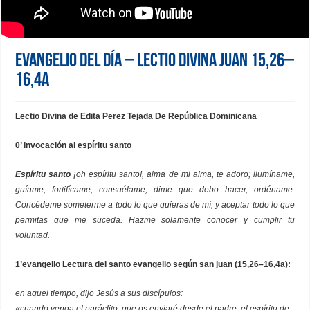
Evangelio del día – Lectio Divina Juan 15,26–
16,4a
Lectio Divina de Edita Perez Tejada De República Dominicana
0’ invocación al espíritu santo
Espíritu santo
¡oh espíritu santo!, alma de mi alma, te adoro; ilumíname,
guíame, fortifícame, consuélame, dime que debo hacer, ordéname.
Concédeme someterme a todo lo que quieras de mí, y aceptar todo lo que
permitas que me suceda. Hazme solamente conocer y cumplir tu
voluntad.
1’evangelio
Lectura del santo evangelio según san juan (15,26–16,4a):
en aquel tiempo, dijo Jesús a sus discípulos:
«cuando venga el paráclito, que os enviaré desde el padre, el espíritu de