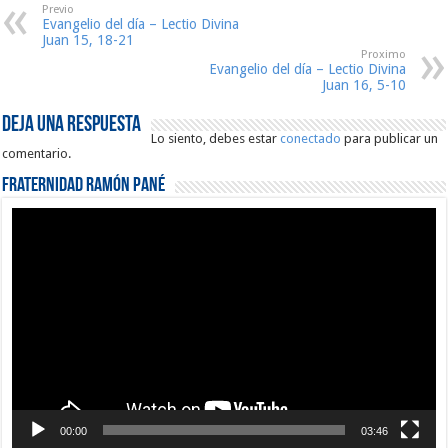
Previo
Evangelio del día – Lectio Divina
Juan 15, 18-21
Proximo
Evangelio del día – Lectio Divina
Juan 16, 5-10
Deja una respuesta
Lo siento, debes estar
conectado
para publicar un
comentario.
Fraternidad Ramón Pané
Reproductor
de
vídeo
00:00
03:46