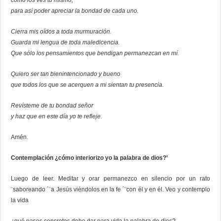
como los ves tú mismo,
para así poder apreciar la bondad de cada uno.
Cierra mis oídos a toda murmuración.
Guarda mi lengua de toda maledicencia.
Que sólo los pensamientos que bendigan permanezcan en mí.
Quiero ser tan bienintencionado y bueno
que todos los que se acerquen a mi sientan tu presencia.
Revísteme de tu bondad señor
y haz que en este día yo te refleje.
Amén.
Contemplación ¿cómo interiorizo yo la palabra de dios?’
Luego de leer. Meditar y orar permanezco en silencio por un rato
¨saboreando ´¨a Jesús viéndolos en la fe ´¨con él y en él. Veo y contemplo
la vida