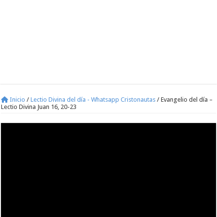
Inicio
/
Lectio Divina del día - Whatsapp Cristonautas
/
Evangelio del día –
Lectio Divina Juan 16, 20-23