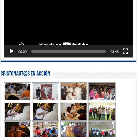
00:00
03:46
Cristonaut@s en Acción