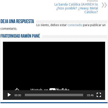
Proximo
La banda Católica IAHWEH lo
¿hizo posible? ¿Heavy Metal
Católico?
Deja una respuesta
Lo siento, debes estar
conectado
para publicar un
comentario.
Fraternidad Ramón Pané
Reproductor
de
vídeo
00:00
03:46