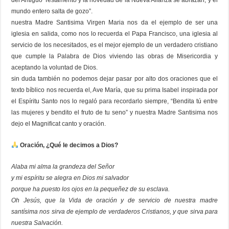
del Antiguo Testamento y la novedad de la Nueva Alianza se abrazan, y el
mundo entero salta de gozo”.
nuestra Madre Santisima Virgen Maria nos da el ejemplo de ser una
iglesia en salida, como nos lo recuerda el Papa Francisco, una iglesia al
servicio de los necesitados, es el mejor ejemplo de un verdadero cristiano
que cumple la Palabra de Dios viviendo las obras de Misericordia y
aceptando la voluntad de Dios.
sin duda también no podemos dejar pasar por alto dos oraciones que el
texto bíblico nos recuerda el, Ave María, que su prima Isabel inspirada por
el Espíritu Santo nos lo regaló para recordarlo siempre, “Bendita tú entre
las mujeres y bendito el fruto de tu seno” y nuestra Madre Santisima nos
dejo el Magnificat canto y oración.
Oración, ¿Qué le decimos a Dios?
Alaba mi alma la grandeza del Señor
y mi espíritu se alegra en Dios mi salvador
porque ha puesto los ojos en la pequeñez de su esclava.
Oh Jesús, que la Vida de oración y de servicio de nuestra madre
santísima nos sirva de ejemplo de verdaderos Cristianos, y que sirva para
nuestra Salvación.