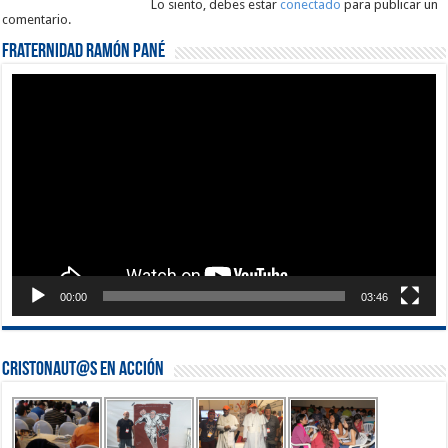
Lo siento, debes estar
conectado
para publicar un
comentario.
Fraternidad Ramón Pané
Reproductor
de
vídeo
00:00
03:46
Cristonaut@s en Acción