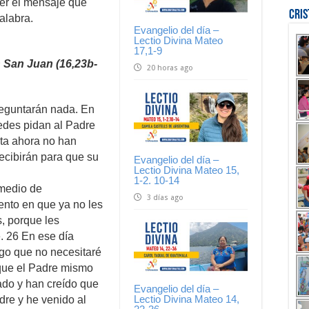
er el mensaje que
Cri
alabra.
Evangelio del día –
Lectio Divina Mateo
17,1-9
 San Juan (16,23b-
20 horas ago
reguntarán nada. En
tedes pidan al Padre
sta ahora no han
ecibirán para que su
Evangelio del día –
Lectio Divina Mateo 15,
1-2. 10-14
 medio de
3 días ago
nto en que ya no les
, porque les
. 26 En ese día
igo que no necesitaré
rque el Padre mismo
do y han creído que
Evangelio del día –
Lectio Divina Mateo 14,
dre y he venido al