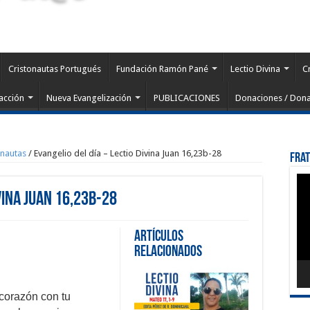
Cristonautas Portugués
Fundación Ramón Pané
Lectio Divina
C
acción
Nueva Evangelización
PUBLICACIONES
Donaciones / Dona
onautas
/
Evangelio del día – Lectio Divina Juan 16,23b-28
Fra
Rep
de
vina Juan 16,23b-28
víd
Artículos
Relacionados
 corazón con tu