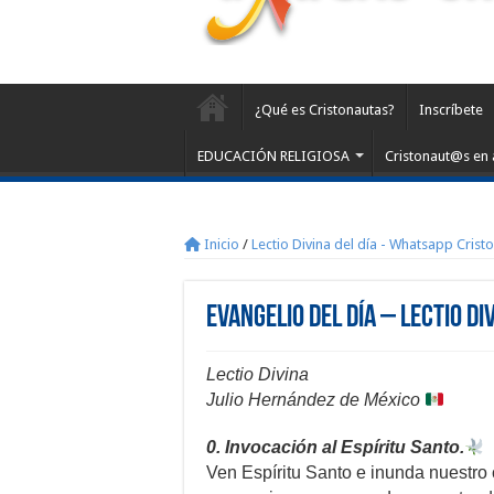
¿Qué es Cristonautas?
Inscríbete
EDUCACIÓN RELIGIOSA
Cristonaut@s en 
Inicio
/
Lectio Divina del día - Whatsapp Crist
Evangelio del día – Lectio Di
Lectio Divina
Julio Hernández de México
0. Invocación al Espíritu Santo.
Ven Espíritu Santo e inunda nuestro