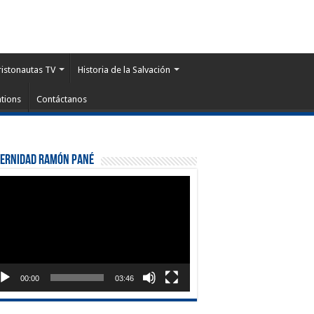
ristonautas TV
Historia de la Salvación
tions
Contáctanos
ternidad Ramón Pané
roductor
eo
00:00
03:46