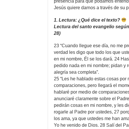
presencia para que podamos entend
Jesús quiere darnos a través de su p
1. Lectura: ¿Qué dice el texto?
Lectura del santo evangelio según
28)
23 “Cuando llegue ese día, no me p
verdad les digo que todo los que us
en mi nombre, Él se los dará. 24 Ha
pedido nada en mi nombre; pidan y r
alegría sea completa”.
25 “Les he hablado estas cosas por
comparaciones, pero llegará el mome
hablaré por medio de comparaciones
anunciaré claramente sobre el Padre
pedirán cosas en mi nombre, y les d
rogarle al Padre por ustedes, 27 po
los ama, ya que ustedes me han ama
Yo he venido de Dios. 28 Salí del Pa