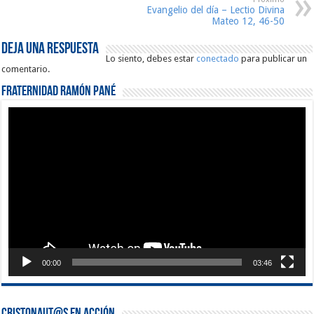
Evangelio del día – Lectio Divina
Mateo 12, 46-50
Deja una respuesta
Lo siento, debes estar
conectado
para publicar un
comentario.
Fraternidad Ramón Pané
Reproductor
de
vídeo
00:00
03:46