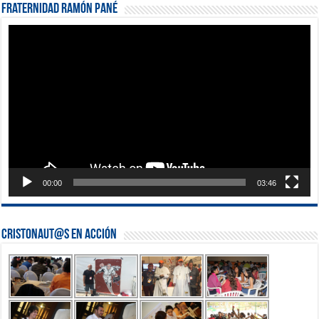
Fraternidad Ramón Pané
Reproductor
de
vídeo
00:00
03:46
Cristonaut@s en Acción