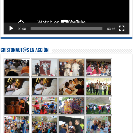
00:00
03:46
Cristonaut@s en Acción