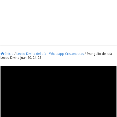
Inicio
/
Lectio Divina del día - Whatsapp Cristonautas
/
Evangelio del día –
Lectio Divina Juan 20, 24-29