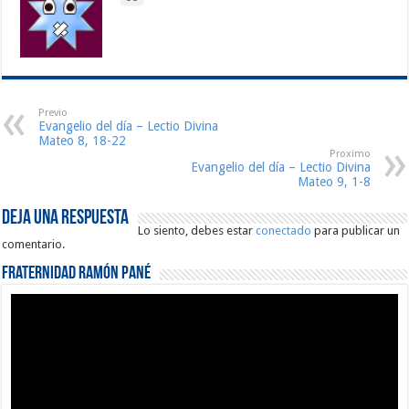
Previo
Evangelio del día – Lectio Divina
Mateo 8, 18-22
Proximo
Evangelio del día – Lectio Divina
Mateo 9, 1-8
Deja una respuesta
Lo siento, debes estar
conectado
para publicar un
comentario.
Fraternidad Ramón Pané
Reproductor
de
vídeo