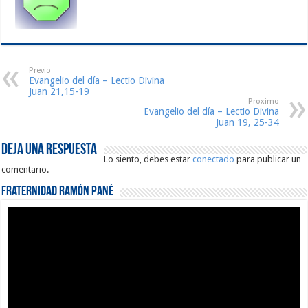
Previo
Evangelio del día – Lectio Divina
Juan 21,15-19
Proximo
Evangelio del día – Lectio Divina
Juan 19, 25-34
Deja una respuesta
Lo siento, debes estar
conectado
para publicar un
comentario.
Fraternidad Ramón Pané
Reproductor
de
vídeo