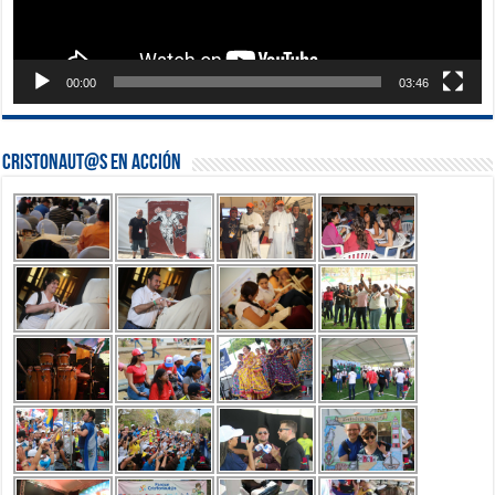
00:00
03:46
Cristonaut@s en Acción