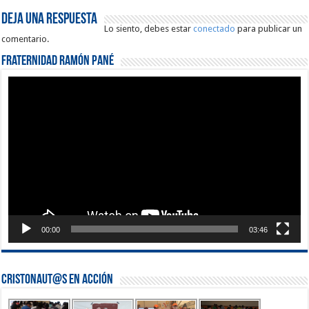
Deja una respuesta
Lo siento, debes estar
conectado
para publicar un
comentario.
Fraternidad Ramón Pané
Reproductor
de
vídeo
00:00
03:46
Cristonaut@s en Acción