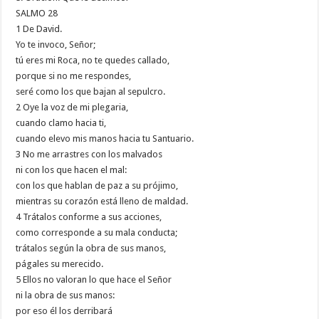
SALMO 28
1 De David.
Yo te invoco, Señor;
tú eres mi Roca, no te quedes callado,
porque si no me respondes,
seré como los que bajan al sepulcro.
2 Oye la voz de mi plegaria,
cuando clamo hacia ti,
cuando elevo mis manos hacia tu Santuario.
3 No me arrastres con los malvados
ni con los que hacen el mal:
con los que hablan de paz a su prójimo,
mientras su corazón está lleno de maldad.
4 Trátalos conforme a sus acciones,
como corresponde a su mala conducta;
trátalos según la obra de sus manos,
págales su merecido.
5 Ellos no valoran lo que hace el Señor
ni la obra de sus manos:
por eso él los derribará