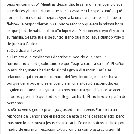
puso en camino. 51 Mientras descendía, le salieron al encuentro sus
servidores y la anunciaron que su hijo vivía. 52 El les preguntó a qué
hora se había sentido mejor. «Ayer, a la una de la tarde, se le fue la
fiebre», le respondieron. 53 El padre recordó que era la misma hora
en que Jesús le había dicho: «Tu hijo vive». Y entonces creyó él y toda
su familia. 54 Este fue el segundo signo que hizo Jesús cuando volvió
de Judea a Galilea.
3. Qué dice el Texto?
a. El relato que meditamos describe el pedido que hace un
funcionario a Jesús, solicitándole que “baje a curar a su hijo”. El señor
lo escucha y ayuda haciendo el “milagro a distancia”. Jesús se
relaciona aquí con un funcionario del Rey Herodes, no lo rechaza
porque tiene poder o se encuentra en una situación acomoda, es
alguien que busca su ayuda. Esto nos muestra que el Señor se acercó
a todos y permitió que todos se llegaran hasta Él, no hizo acepción de
personas.
b. «Si no ven signos y prodigios, ustedes no creen». Pareciera un
reproche del Señor ante el pedido de este padre desesperado, pero
más bien lo que busca Jesús es suscitar la Fe en nosotros, incluso por
medio de una manifestación extraordinaria como esta curación. El