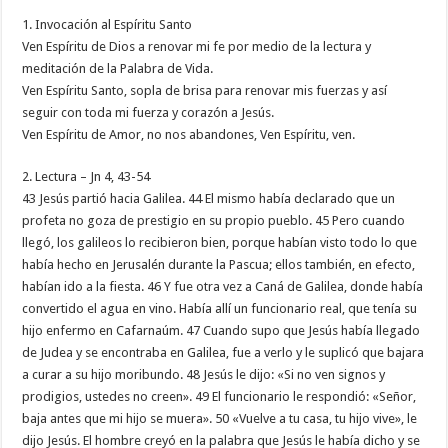
1. Invocación al Espíritu Santo
Ven Espíritu de Dios a renovar mi fe por medio de la lectura y
meditación de la Palabra de Vida.
Ven Espíritu Santo, sopla de brisa para renovar mis fuerzas y así
seguir con toda mi fuerza y corazón a Jesús.
Ven Espíritu de Amor, no nos abandones, Ven Espíritu, ven.
2. Lectura – Jn 4, 43-54
43 Jesús partió hacia Galilea. 44 El mismo había declarado que un
profeta no goza de prestigio en su propio pueblo. 45 Pero cuando
llegó, los galileos lo recibieron bien, porque habían visto todo lo que
había hecho en Jerusalén durante la Pascua; ellos también, en efecto,
habían ido a la fiesta. 46 Y fue otra vez a Caná de Galilea, donde había
convertido el agua en vino. Había allí un funcionario real, que tenía su
hijo enfermo en Cafarnaúm. 47 Cuando supo que Jesús había llegado
de Judea y se encontraba en Galilea, fue a verlo y le suplicó que bajara
a curar a su hijo moribundo. 48 Jesús le dijo: «Si no ven signos y
prodigios, ustedes no creen». 49 El funcionario le respondió: «Señor,
baja antes que mi hijo se muera». 50 «Vuelve a tu casa, tu hijo vive», le
dijo Jesús. El hombre creyó en la palabra que Jesús le había dicho y se