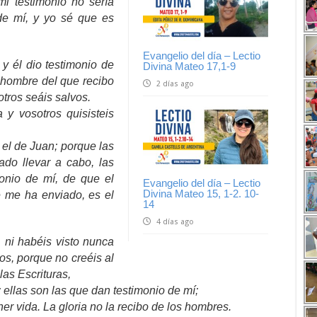
mi testimonio no sería
 de mí, y yo sé que es
Evangelio del día – Lectio
y él dio testimonio de
Divina Mateo 17,1-9
 hombre del que recibo
2 días ago
otros seáis salvos.
 y vosotros quisisteis
el de Juan; porque las
do llevar a cabo, las
onio de mí, de que el
Evangelio del día – Lectio
Divina Mateo 15, 1-2. 10-
 me ha enviado, es el
14
4 días ago
 ni habéis visto nunca
ros, porque no creéis al
las Escrituras,
; ellas son las que dan testimonio de mí;
ner vida. La gloria no la recibo de los hombres.