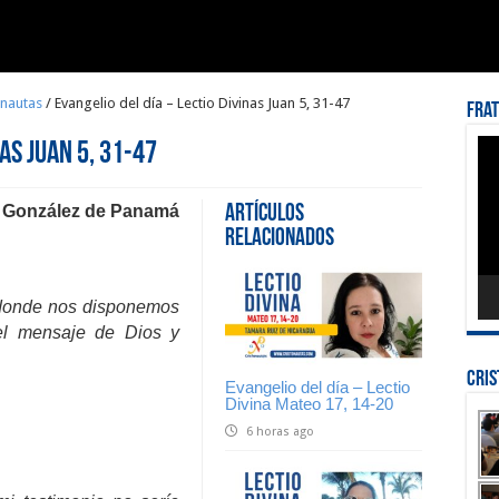
onautas
/
Evangelio del día – Lectio Divinas Juan 5, 31-47
Fra
Rep
nas Juan 5, 31-47
de
víd
r González de Panamá
Artículos
Relacionados
 donde nos disponemos
el mensaje de Dios y
Cri
Evangelio del día – Lectio
Divina Mateo 17, 14-20
6 horas ago