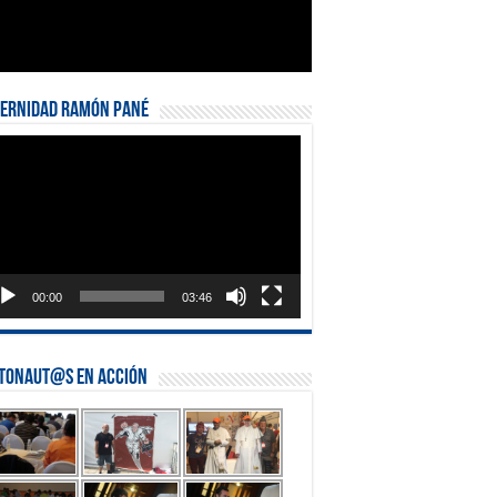
ternidad Ramón Pané
roductor
eo
00:00
03:46
stonaut@s en Acción