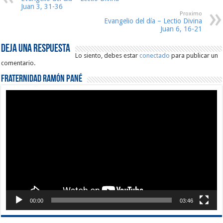
Juan 3, 31-36
Proximo
Evangelio del día – Lectio Divina
Juan 6, 16-21
Deja una respuesta
Lo siento, debes estar
conectado
para publicar un
comentario.
Fraternidad Ramón Pané
Reproductor
de
vídeo
00:00
03:46