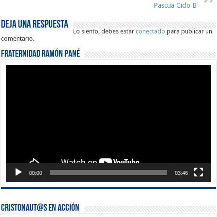
Pascua Ciclo B
Deja una respuesta
Lo siento, debes estar
conectado
para publicar un
comentario.
Fraternidad Ramón Pané
Reproductor
de
vídeo
00:00
03:46
Cristonaut@s en Acción