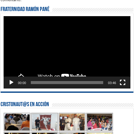
Fraternidad Ramón Pané
Reproductor
de
vídeo
00:00
03:46
Cristonaut@s en Acción