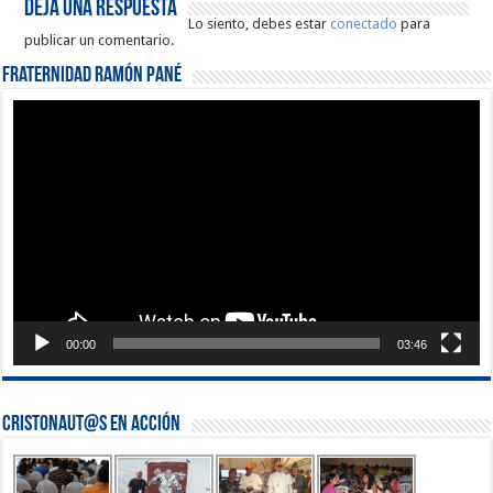
Deja una respuesta
Lo siento, debes estar
conectado
para
publicar un comentario.
Fraternidad Ramón Pané
Reproductor
de
vídeo
00:00
03:46
Cristonaut@s en Acción