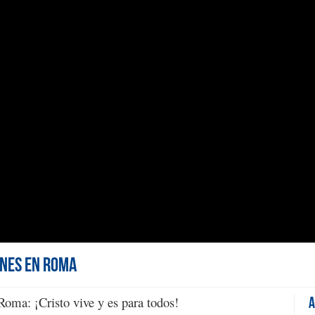
enes en Roma
Roma: ¡Cristo vive y es para todos!
A