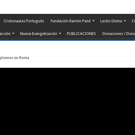
Cristonautas Portugués
Fundación Ramón Pané
Lectio Divina
C
acción
Nueva Evangelización
PUBLICACIONES
Donaciones / Dona
 jóvenes en Roma