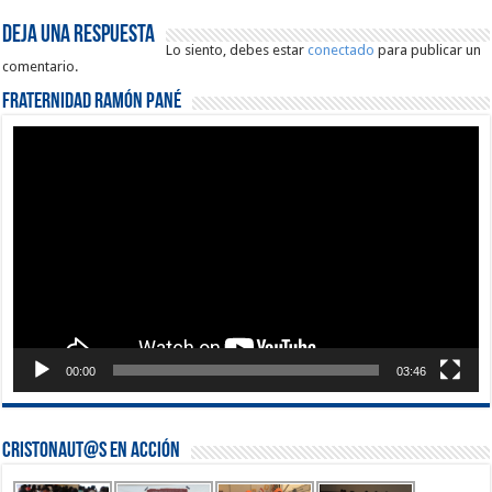
Deja una respuesta
Lo siento, debes estar
conectado
para publicar un
comentario.
Fraternidad Ramón Pané
Reproductor
de
vídeo
00:00
03:46
Cristonaut@s en Acción