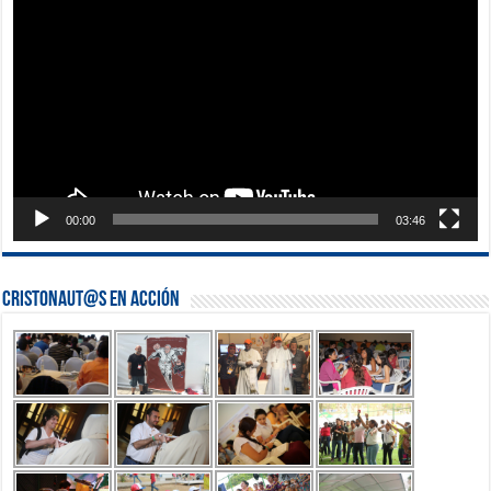
de
vídeo
00:00
03:46
Cristonaut@s en Acción