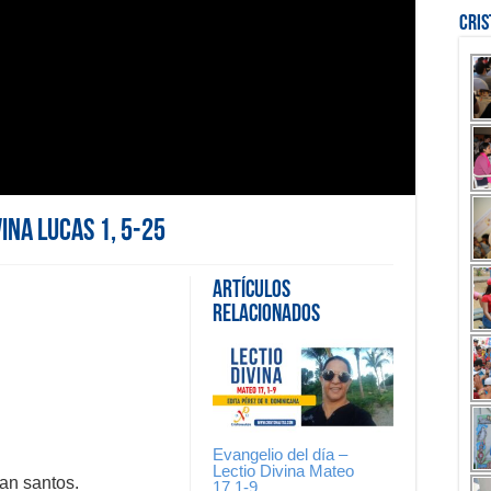
Cri
vina Lucas 1, 5-25
Artículos
Relacionados
Evangelio del día –
Lectio Divina Mateo
an santos.
17,1-9