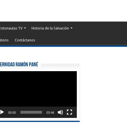
ristonautas TV
Historia de la Salvación
tions
Contáctanos
ternidad Ramón Pané
roductor
eo
00:00
03:46