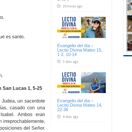
20 horas ago
o.
ue es santo.
Evangelio del día –
Lectio Divina Mateo 15,
1-2. 10-14
3 días ago
n.
n San Lucas 1, 5-25
Evangelio del día –
 Judea, un sacerdote
Lectio Divina Mateo 14,
bías, casado con una
22-36
 Isabel. Ambos eran
4 días ago
an irreprochablemente,
osiciones del Señor.