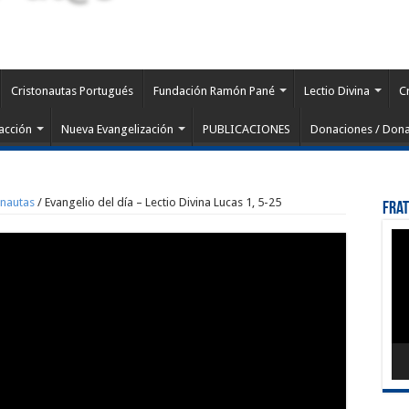
Cristonautas Portugués
Fundación Ramón Pané
Lectio Divina
C
acción
Nueva Evangelización
PUBLICACIONES
Donaciones / Dona
onautas
/
Evangelio del día – Lectio Divina Lucas 1, 5-25
Fra
Rep
de
víd