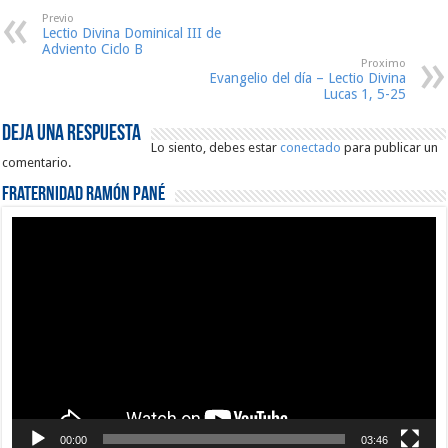
Previo
Lectio Divina Dominical III de
Adviento Ciclo B
Proximo
Evangelio del día – Lectio Divina
Lucas 1, 5-25
Deja una respuesta
Lo siento, debes estar
conectado
para publicar un
comentario.
Fraternidad Ramón Pané
Reproductor
de
vídeo
00:00
03:46