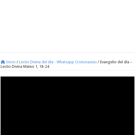
Inicio
/
Lectio Divina del día - Whatsapp Cristonautas
/
Evangelio del día –
Lectio Divina Mateo 1, 18-24