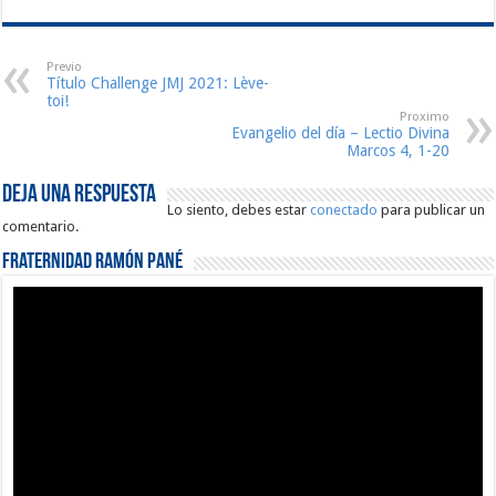
Previo
Título Challenge JMJ 2021: Lève-
toi!
Proximo
Evangelio del día – Lectio Divina
Marcos 4, 1-20
Deja una respuesta
Lo siento, debes estar
conectado
para publicar un
comentario.
Fraternidad Ramón Pané
Reproductor
de
vídeo