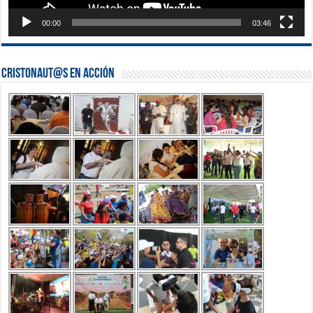
00:00
03:46
Cristonaut@s en Acción