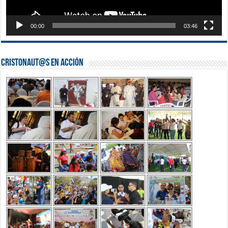
00:00
03:46
Cristonaut@s en Acción