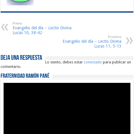
Previo
Evangelio del día – Lectio Divina
Lucas 10, 38-42
Proximo
Evangelio del día – Lectio Divina
Lucas 11, 5-13
Deja una respuesta
Lo siento, debes estar
conectado
para publicar un
comentario.
Fraternidad Ramón Pané
Reproductor
de
vídeo