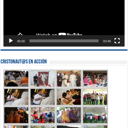
00:00
03:46
Cristonaut@s en Acción