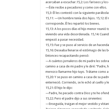
acercaban a escuchar.15,2: Los fariseos y l
—Éste recibe a pecadores y come con ellos.
15,3: Él les contestó con la siguiente parábola
15,11: —Un hombre tenía dos hijos. 15,12: El 
corresponde. Él les repartió los bienes.
15,13: A los pocos días el hijo menor reunió 
viviendo una vida desordenada. 15,14: Cuando
empezó a pasar necesidad.
15,15: Fue y se puso al servicio de un hacenda
15,16: Deseaba llenarse el estómago de las be
Entonces recapacitando pensó:
—A cuántos jornaleros de mi padre les sobr
camino a casa de mi padre y le diré: “Padre, h
merezco llamarme hijo tuyo. Trátame como a 
15,20: Y se puso en camino a casa de su padre.
enterneció. Corriendo, se le echó al cuello y l
15,21: El hijo le dijo:
—Padre, he pecado contra Dios y te he ofendi
15,22: Pero el padre dijo a sus sirvientes:
—Enseguida, traigan el mejor vestido y vístanl