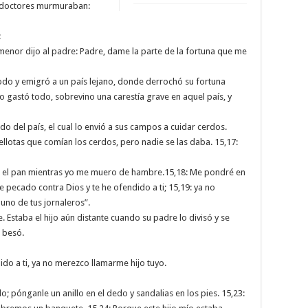
os doctores murmuraban:
:
menor dijo al padre: Padre, dame la parte de la fortuna que me
todo y emigró a un país lejano, donde derrochó su fortuna
 gastó todo, sobrevino una carestía grave en aquel país, y
do del país, el cual lo envió a sus campos a cuidar cerdos.
llotas que comían los cerdos, pero nadie se las daba. 15,17:
a el pan mientras yo me muero de hambre.15,18: Me pondré en
e pecado contra Dios y te he ofendido a ti; 15,19: ya no
uno de tus jornaleros”.
 Estaba el hijo aún distante cuando su padre lo divisó y se
e besó.
do a ti, ya no merezco llamarme hijo tuyo.
o; pónganle un anillo en el dedo y sandalias en los pies. 15,23: