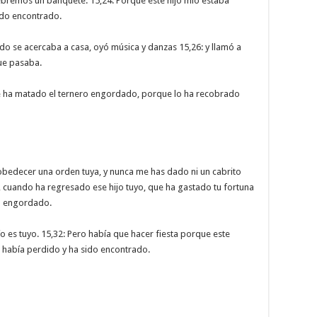
ebremos un banquete. 15,24: Porque este hijo mío estaba
ido encontrado.
do se acercaba a casa, oyó música y danzas 15,26: y llamó a
que pasaba.
 ha matado el ternero engordado, porque lo ha recobrado
sobedecer una orden tuya, y nunca me has dado ni un cabrito
 cuando ha regresado ese hijo tuyo, que ha gastado tu fortuna
ro engordado.
o es tuyo. 15,32: Pero había que hacer fiesta porque este
 había perdido y ha sido encontrado.