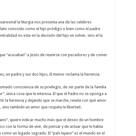
aresmal la liturgia nos presenta una de las celebres
relato conocido como el hijo pródigo o bien como el padre
alidad no esta en la decisión del hijo en volver, sino el la
 que “acusaban” a Jesús de reunirse con pecadores y de comer
es, un padre y sus dos hijos. El menor reclama la herencia.
 tomado consciencia de su privilegio, de ser parte de la familia
r”, única cosa que le interesa. El que el Padre no se oponga a
rtir la herencia y dejando que se marche, revela con qué amor
, sino también un amor que respeta la libertad.
lejano”, quiere indicar mucho más que el deseo de un hombre
co con la forma de vivir, de pensar y de actuar que le había
 como un legado sagrado. El “país lejano” es el mundo en el