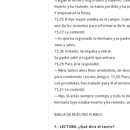
Traigan el ternero engordado y mátenlo. Cel
muerto y ha revivido, se había perdido y ha s
Y empezaron la fiesta.
15,25: El hijo mayor estaba en el campo. Cuan
uno de los sirvientes para informarse de lo 
15,27: Le contestó:
—Es que ha regresado tu hermano y tu padre
sano y salvo.
15,28: Irritado, se negaba a entrar.
Su padre salió a rogarle que entrara.
15,29: Pero él le respondió:
—Mira, tantos años llevo sirviéndote, sin de
para comérmelo con mis amigos. 15,30: Pero,
con prostitutas, has matado para él el terne
15,31: Le contestó:
—Hijo, tú estás siempre conmigo y todo lo mí
hermano tuyo estaba muerto y ha revivido, se
BIBLIA DE NUESTRO PUEBLO
1.- LECTURA: ¿Qué dice el texto?