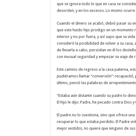
que se ignora todo lo que en casa se consider
desorden, y en los excesos. Lo mismo ocurre 
Cuando el dinero se acabó, debió pasar su vid
que este huido hijo prodigo en un momento re
interior y no por fuera, y así supo que su vi
consideró la posibilidad de volver a su casa,
de llevarla a cabo, persistían en él los destel
con inusual seguridad y empezar su viaje de 
Este camino de regreso a la casa paterna, est
pudiéramos llamar “conversión”: recapacitó, p
último, pensó las palabras de arrepentimiento
“Estaba aún distante cuando su padre lo divisó
El hijo le dijo: Padre, he pecado contra Dios 
El padre no lo cuestiona, sino que ofrece una
recuperar lo que estaba perdido. El Padre viste 
mejor vestido), no quiere que ninguno de sus 