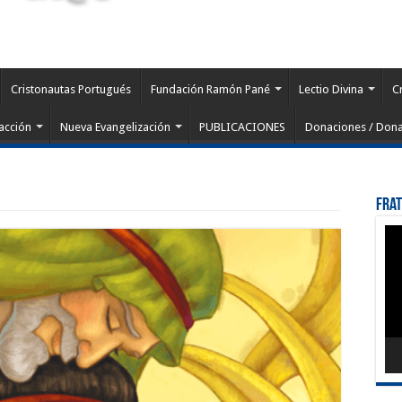
Cristonautas Portugués
Fundación Ramón Pané
Lectio Divina
C
acción
Nueva Evangelización
PUBLICACIONES
Donaciones / Dona
Fra
Rep
de
víd