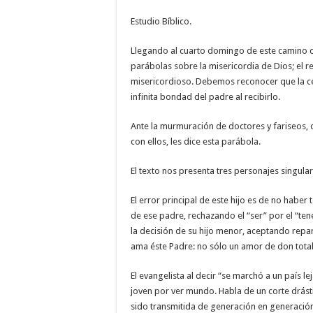
Estudio Bíblico.
Llegando al cuarto domingo de este camino cu
parábolas sobre la misericordia de Dios; el 
misericordioso. Debemos reconocer que la centr
infinita bondad del padre al recibirlo.
Ante la murmuración de doctores y fariseos,
con ellos, les dice esta parábola.
El texto nos presenta tres personajes singular
El error principal de este hijo es de no haber
de ese padre, rechazando el “ser” por el “tene
la decisión de su hijo menor, aceptando repa
ama éste Padre: no sólo un amor de don total
El evangelista al decir “se marchó a un país 
joven por ver mundo. Habla de un corte drásti
sido transmitida de generación en generación