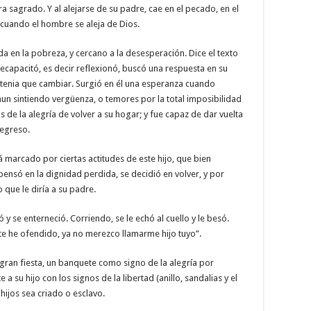
a sagrado. Y al alejarse de su padre, cae en el pecado, en el
cuando el hombre se aleja de Dios.
a en la pobreza, y cercano a la desesperación. Dice el texto
capacitó, es decir reflexionó, buscó una respuesta en su
da tenia que cambiar. Surgió en él una esperanza cuando
 aun sintiendo vergüenza, o temores por la total imposibilidad
los de la alegría de volver a su hogar; y fue capaz de dar vuelta
regreso.
á marcado por ciertas actitudes de este hijo, que bien
ensó en la dignidad perdida, se decidió en volver, y por
 que le diría a su padre.
 y se enterneció. Corriendo, se le echó al cuello y le besó.
y te he ofendido, ya no merezco llamarme hijo tuyo”.
 gran fiesta, un banquete como signo de la alegría por
a su hijo con los signos de la libertad (anillo, sandalias y el
hijos sea criado o esclavo.