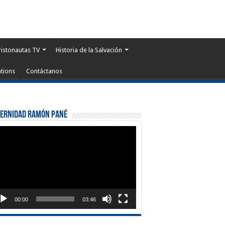
ristonautas TV
Historia de la Salvación
tions
Contáctanos
ternidad Ramón Pané
roductor
eo
00:00
03:46