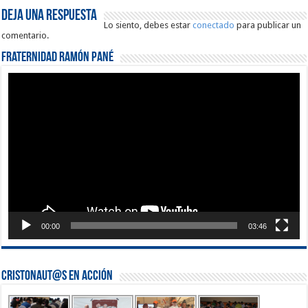
Deja una respuesta
Lo siento, debes estar
conectado
para publicar un
comentario.
Fraternidad Ramón Pané
Reproductor
de
vídeo
00:00
03:46
Cristonaut@s en Acción