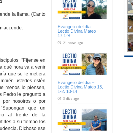
to
iende la llama. (Canto
Evangelio del día –
em accende.
Lectio Divina Mateo
17,1-9
21 horas ago
iscípulos: “Fíjense en
 a qué hora va a venir
aría que se le metiera
ambién ustedes estén
Evangelio del día –
Lectio Divina Mateo 15,
ue menos lo piensen,
1-2. 10-14
s Pedro le preguntó a
3 días ago
o por nosotros o por
: “Supongan que un
mo al frente de la
tirles a su tiempo los
prudencia. Dichoso ese