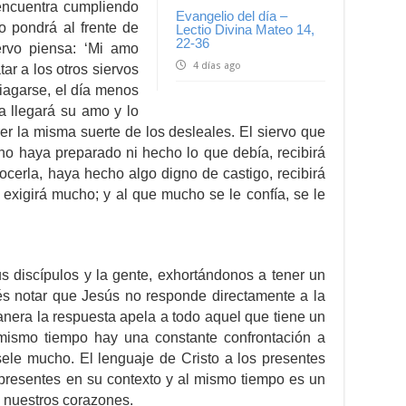
 encuentra cumpliendo
Evangelio del día –
o pondrá al frente de
Lectio Divina Mateo 14,
22-36
ervo piensa: ‘Mi amo
4 días ago
tar a los otros siervos
riagarse, el día menos
 llegará su amo y lo
er la misma suerte de los desleales. El siervo que
no haya preparado ni hecho lo que debía, recibirá
ocerla, haya hecho algo digno de castigo, recibirá
 exigirá mucho; y al que mucho se le confía, se le
s discípulos y la gente, exhortándonos a tener un
erés notar que Jesús no responde directamente a la
nera la respuesta apela a todo aquel que tiene un
 mismo tiempo hay una constante confrontación a
sele mucho. El lenguaje de Cristo a los presentes
 presentes en su contexto y al mismo tiempo es un
 nuestros corazones.