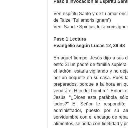
Paso 0 Invocación al Espíritu San
Ven espíritu Santo y de tu amor enc
de Taize “Tui amoris ignem”)
Veni Sancte Spiritus, tui amoris ign
Paso 1 Lectura
Evangelio según Lucas 12, 39-48
En aquel tiempo, Jesús dijo a sus d
esto: Si un padre de familia supiera
el ladrón, estaría vigilando y no dej
por un boquete en su casa. Pues t
preparados, porque a la hora en q
vendrá el Hijo del hombre”. Entonce
Jesús: “¿Dices esta parábola sól
todos?” El Señor le respondió
administrador, puesto por su a
servidumbre con el encargo de repar
alimentos, se porta con fidelidad y 