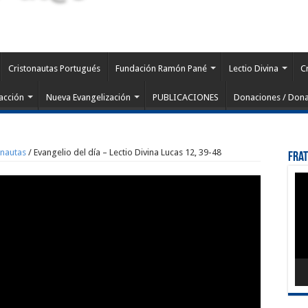
Cristonautas Portugués
Fundación Ramón Pané
Lectio Divina
C
acción
Nueva Evangelización
PUBLICACIONES
Donaciones / Dona
onautas
/
Evangelio del día – Lectio Divina Lucas 12, 39-48
Fra
Rep
de
víd