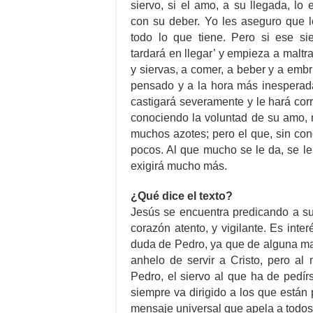
siervo, si el amo, a su llegada, lo
con su deber. Yo les aseguro que l
todo lo que tiene. Pero si ese si
tardará en llegar’ y empieza a maltra
y siervas, a comer, a beber y a emb
pensado y a la hora más inesperada
castigará severamente y le hará corr
conociendo la voluntad de su amo, 
muchos azotes; pero el que, sin con
pocos. Al que mucho se le da, se le
exigirá mucho más.
¿Qué dice el texto?
Jesús se encuentra predicando a su
corazón atento, y vigilante. Es int
duda de Pedro, ya que de alguna ma
anhelo de servir a Cristo, pero al
Pedro, el siervo al que ha de pedír
siempre va dirigido a los que están
mensaje universal que apela a todos