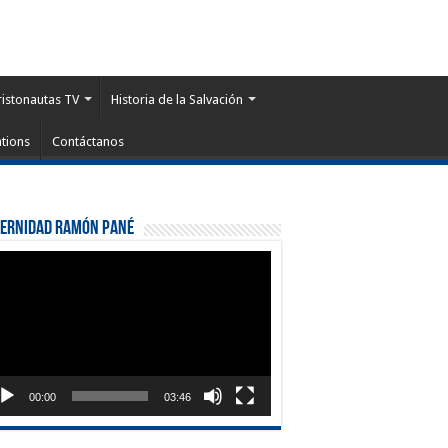
ristonautas TV
Historia de la Salvación
tions
Contáctanos
ternidad Ramón Pané
roductor
eo
00:00
03:46