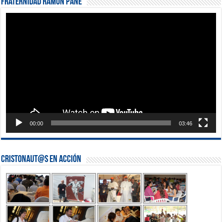
Fraternidad Ramón Pané
Reproductor
de
vídeo
00:00
03:46
Cristonaut@s en Acción