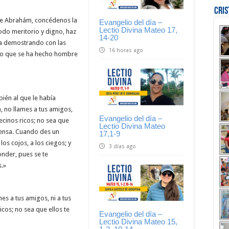
Cri
 de Abrahám, concédenos la
Evangelio del día –
Lectio Divina Mateo 17,
modo meritorio y digno, haz
14-20
a demostrando con las
16 horas ago
ro que se ha hecho hombre
ién al que le había
 no llames a tus amigos,
Evangelio del día –
vecinos ricos; no sea que
Lectio Divina Mateo
mpensa. Cuando des un
17,1-9
los cojos, a los ciegos; y
3 días ago
nder, pues se te
s.»
s a tus amigos, ni a tus
ricos; no sea que ellos te
Evangelio del día –
Lectio Divina Mateo 15,