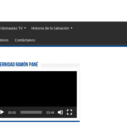
ristonautas TV
Historia de la Salvación
tions
Contáctanos
ternidad Ramón Pané
roductor
eo
00:00
03:46