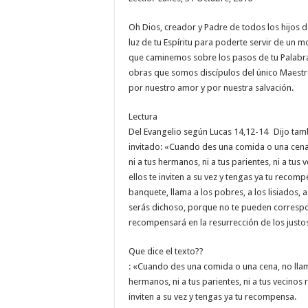
Oh Dios, creador y Padre de todos los hijos
luz de tu Espíritu para poderte servir de un 
que caminemos sobre los pasos de tu Palabr
obras que somos discípulos del único Maest
por nuestro amor y por nuestra salvación.
Lectura
Del Evangelio según Lucas 14,12-14 Dijo tamb
invitado: «Cuando des una comida o una cena,
ni a tus hermanos, ni a tus parientes, ni a tus 
ellos te inviten a su vez y tengas ya tu reco
banquete, llama a los pobres, a los lisiados, a 
serás dichoso, porque no te pueden correspo
recompensará en la resurrección de los justo
Que dice el texto??
: «Cuando des una comida o una cena, no llame
hermanos, ni a tus parientes, ni a tus vecinos 
inviten a su vez y tengas ya tu recompensa.