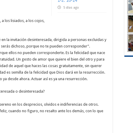
1-2. 10-14
5 días ago
 los lisiados, a los cojos,
n la invitación desinteresada, dirigida a personas excluidas y
“y serás dichoso, porque no te pueden corresponder”.
porque ellos no pueden corresponderte. Es la felicidad que nace
ratuidad. Un gesto de amor que quiere el bien del otro y para
icidad de aquel que haces las cosas gratuitamente, sin querer
dad es semilla de la felicidad que Dios dará en la resurrección.
ino ya desde ahora. Actuar así es ya una resurrección.
nteresada o desinteresada?
eno en los desprecios, olvidos e indiferencias de otros.
liz, cuando no figuro, no resalto ante los demás, con lo que