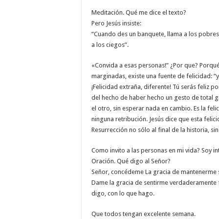
Meditación. Qué me dice el texto?
Pero Jesús insiste:
“Cuando des un banquete, llama a los pobres, a
a los ciegos”.
«Convida a esas personas!” ¿Por que? Porqué e
marginadas, existe una fuente de felicidad: 
¡Felicidad extraña, diferente! Tú serás feliz 
del hecho de haber hecho un gesto de total g
el otro, sin esperar nada en cambio. Es la fel
ninguna retribución. Jesús dice que esta felici
Resurrección no sólo al final de la historia, s
Como invito a las personas en mi vida? Soy i
Oración. Qué digo al Señor?
Señor, concédeme La gracia de mantenerme ser
Dame la gracia de sentirme verdaderamente fe
digo, con lo que hago.
Que todos tengan excelente semana.