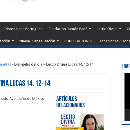
Cristonautas Portugués
Fundación Ramón Pané
Lectio Divina
C
acción
Nueva Evangelización
PUBLICACIONES
Donaciones / Dona
onautas
/
Evangelio del día – Lectio Divina Lucas 14, 12-14
Fra
Rep
de
vina Lucas 14, 12-14
víd
Artículos
 Olmedo Avendaño de México
Relacionados