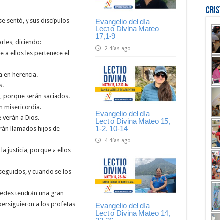
Cri
se sentó, y sus discípulos
Evangelio del día –
Lectio Divina Mateo
17,1-9
rles, diciendo:
2 días ago
 a ellos les pertenece el
ra en herencia.
s.
ia, porque serán saciados.
n misericordia.
Evangelio del día –
e verán a Dios.
Lectio Divina Mateo 15,
1-2. 10-14
erán llamados hijos de
4 días ago
a justicia, porque a ellos
seguidos, y cuando se los
tedes tendrán una gran
ersiguieron a los profetas
Evangelio del día –
Lectio Divina Mateo 14,