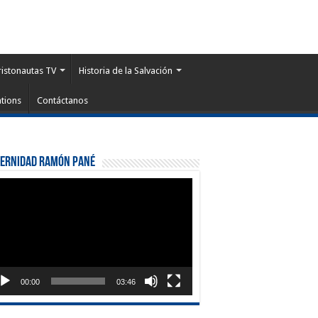
ristonautas TV
Historia de la Salvación
tions
Contáctanos
ternidad Ramón Pané
roductor
eo
00:00
03:46