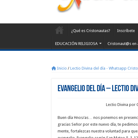
¿Qué es Cristonautas?
Inscríbete
EDUCACIÓN RELIGIOSA
Cristonaut@s en 
Inicio
/
Lectio Divina del día - Whatsapp Crist
Evangelio del día – Lectio Di
Lectio Divina por 
Buen día Hnos/as… nos ponemos en presenc
gracias Señor por este nuevo día, te pedimos
mente, fortalezcas nuestra voluntad para que
evangelio. Evangelio según San Mateo 5, 1-12