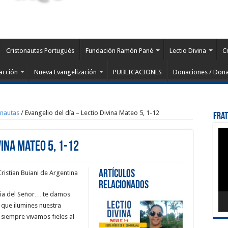
Cristonautas Portugués
Fundación Ramón Pané
Lectio Divina
C
acción
Nueva Evangelización
PUBLICACIONES
Donaciones / Dona
onautas
/
Evangelio del día – Lectio Divina Mateo 5, 1-12
Fra
Rep
de
vina Mateo 5, 1-12
víd
Artículos
Cristian Buiani de Argentina
Relacionados
ia del Señor… te damos
 que ilumines nuestra
 siempre vivamos fieles al