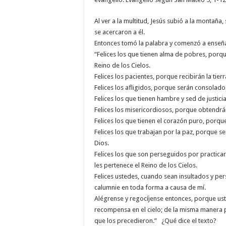
Al ver a la multitud, Jesús subió a la montaña, 
se acercaron a él.
Entonces tomó la palabra y comenzó a enseña
“Felices los que tienen alma de pobres, porque
Reino de los Cielos.
Felices los pacientes, porque recibirán la tier
Felices los afligidos, porque serán consolado
Felices los que tienen hambre y sed de justic
Felices los misericordiosos, porque obtendrá
Felices los que tienen el corazón puro, porqu
Felices los que trabajan por la paz, porque s
Dios.
Felices los que son perseguidos por practicar l
les pertenece el Reino de los Cielos.
Felices ustedes, cuando sean insultados y per
calumnie en toda forma a causa de mí.
Alégrense y regocíjense entonces, porque us
recompensa en el cielo; de la misma manera p
que los precedieron.” ¿Qué dice el texto?