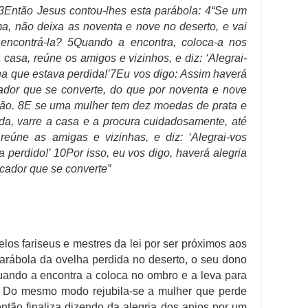
.3Então Jesus contou-lhes esta parábola: 4“Se um
, não deixa as noventa e nove no deserto, e vai
 encontrá-la? 5Quando a encontra, coloca-a nos
casa, reúne os amigos e vizinhos, e diz: ‘Alegrai-
ha que estava perdida!’7Eu vos digo: Assim haverá
ador que se converte, do que por noventa e nove
são. 8E se uma mulher tem dez moedas de prata e
, varre a casa e a procura cuidadosamente, até
reúne as amigas e vizinhas, e diz: ‘Alegrai-vos
 perdido!’ 10Por isso, eu vos digo, haverá alegria
cador que se converte”
elos fariseus e mestres da lei por ser próximos aos
parábola da ovelha perdida no deserto, o seu dono
uando a encontra a coloca no ombro e a leva para
. Do mesmo modo rejubila-se a mulher que perde
tão finaliza dizendo da alegria dos anjos por um