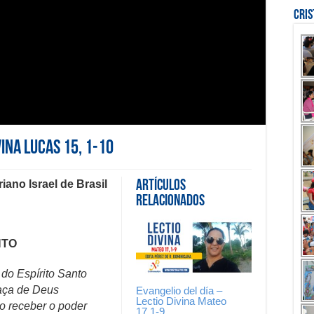
Cri
vina Lucas 15, 1-10
iano Israel de
Brasil
Artículos
Relacionados
NTO
 do Espírito Santo
aça de Deus
Evangelio del día –
Lectio Divina Mateo
o receber o poder
17,1-9