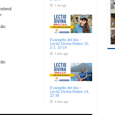
1 día ago
eceberá
r
ção
Evangelio del día –
Lectio Divina Mateo 15,
1-2. 10-14
3 días ago
ção
Evangelio del día –
Lectio Divina Mateo 14,
22-36
4 días ago