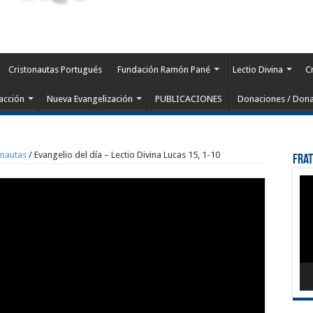
Cristonautas Portugués
Fundación Ramón Pané
Lectio Divina
C
acción
Nueva Evangelización
PUBLICACIONES
Donaciones / Dona
onautas
/
Evangelio del día – Lectio Divina Lucas 15, 1-10
Fra
Rep
de
víd