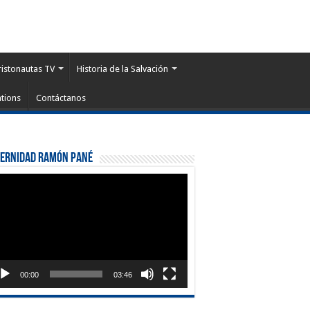
ristonautas TV
Historia de la Salvación
tions
Contáctanos
ternidad Ramón Pané
roductor
eo
00:00
03:46