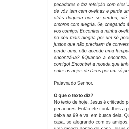
pecadores e faz refeição com eles”
de vós tem cem ovelhas e perde uma
atrás daquela que se perdeu, até
ombros com alegria, 6e, chegando à 
vos comigo! Encontrei a minha ovel
no céu mais alegria por um só pec
justos que não precisam de conver
perde uma, não acende uma lâmpada
encontrá-la? 9Quando a encontra, 
comigo! Encontrei a moeda que tinha
entre os anjos de Deus por um só pe
Palavra do Senhor.
O que o texto diz?
No texto de hoje, Jesus é criticado p
pecadores. Então ele conta-lhes a 
deixa as 99 e vai em busca dela. Q
casa, se alegrando com os amigos
uma moeda dentro de casa. Jesus en