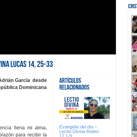
Cri
vina Lucas 14, 25-33
Adrián García
desde
Artículos
Relacionados
pública
Dominicana
Evangelio del día –
encia llena mi alma,
Lectio Divina Mateo
razón para recibir la
17,1-9