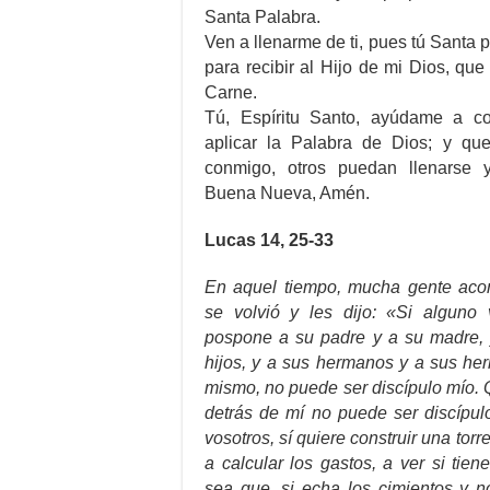
Santa Palabra.
Ven a llenarme de ti, pues tú Santa
para recibir al Hijo de mi Dios, qu
Carne.
Tú, Espíritu Santo, ayúdame a co
aplicar la Palabra de Dios; y qu
conmigo, otros puedan llenarse y
Buena Nueva, Amén.
Lucas 14, 25-33
En aquel tiempo, mucha gente aco
se volvió y les dijo: «Si alguno
pospone a su padre y a su madre, 
hijos, y a sus hermanos y a sus her
mismo, no puede ser discípulo mío. 
detrás de mí no puede ser discípul
vosotros, sí quiere construir una torr
a calcular los gastos, a ver si tie
sea que, si echa los cimientos y n