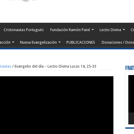
Cristonautas Portugués
Fundación Ramón Pané
Lectio Divina
C
acción
Nueva Evangelización
PUBLICACIONES
Donaciones / Dona
onautas
/
Evangelio del día – Lectio Divina Lucas 14, 25-33
Fra
Rep
de
víd