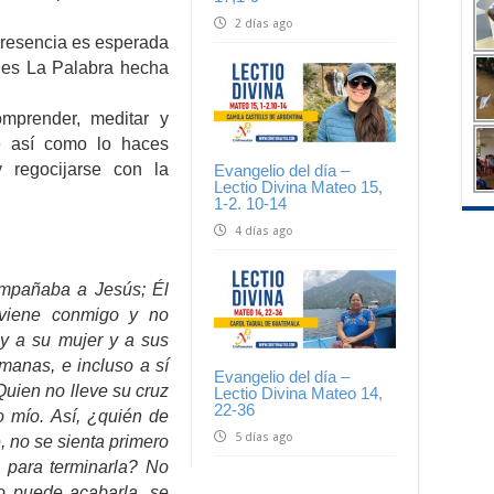
2 días ago
 presencia es esperada
e es La Palabra hecha
mprender, meditar y
e así como lo haces
 regocijarse con la
Evangelio del día –
Lectio Divina Mateo 15,
1-2. 10-14
4 días ago
mpañaba a Jesús; Él
 viene conmigo y no
y a su mujer y a sus
manas, e incluso a sí
Evangelio del día –
Quien no lleve su cruz
Lectio Divina Mateo 14,
22-36
o mío. Así, ¿quién de
5 días ago
e, no se sienta primero
ne para terminarla? No
o puede acabarla, se