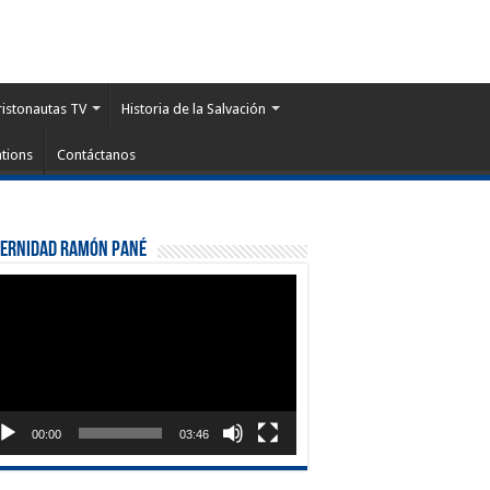
ristonautas TV
Historia de la Salvación
tions
Contáctanos
ternidad Ramón Pané
roductor
eo
00:00
03:46