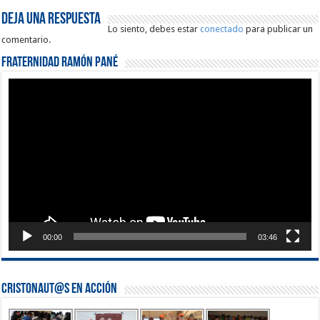
Deja una respuesta
Lo siento, debes estar
conectado
para publicar un
comentario.
Fraternidad Ramón Pané
Reproductor
de
vídeo
00:00
03:46
Cristonaut@s en Acción