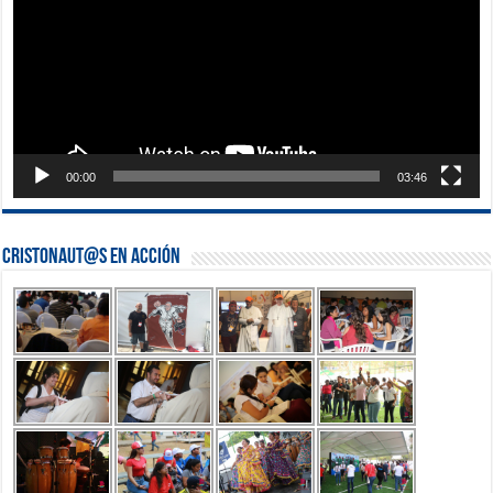
00:00
03:46
Cristonaut@s en Acción