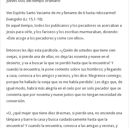
Jueves XXXI del tiempo ordinario
Ven Espíritu Santo Vaciame de mi y llename de ti hasta rebozarme!!
Evangelio (Lc 15,1-10):
En aquel tiempo, todos los publicanos y los pecadores se acercaban a
Jesús para oírle, y los fariseos y los escribas murmuraban, diciendo:
«Éste acoge a los pecadores y come con ellos».
Entonces les dijo esta parábola. «¿Quién de ustedes que tiene cien
ovejas, si pierde una de ellas, no deja las noventa y nueve en el
desierto, y va a buscar la que se perdió hasta que la encuentra? Y
cuando la encuentra, la pone contento sobre sus hombros; y llegando
a casa, convoca a los amigos y vecinos, y les dice: ‘Alegrence conmigo,
porque he hallado la oveja que se me había perdido’. Les digo que, de
igual modo, habrá más alegría en el cielo por un solo pecador que se
convierta que por noventa y nueve justos que no tengan necesidad de
conversión.
»O, ¿qué mujer que tiene diez dracmas, si pierde una, no enciende una
lámpara y barre la casa y busca cuidadosamente hasta que la
encuentra? Y cuando la encuentra, convoca a las amigas y vecinas, y