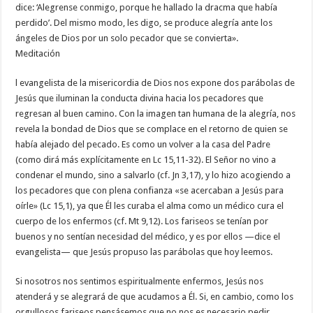
dice: ‘Alegrense conmigo, porque he hallado la dracma que había
perdido’. Del mismo modo, les digo, se produce alegría ante los
ángeles de Dios por un solo pecador que se convierta».
Meditación
l evangelista de la misericordia de Dios nos expone dos parábolas de
Jesús que iluminan la conducta divina hacia los pecadores que
regresan al buen camino. Con la imagen tan humana de la alegría, nos
revela la bondad de Dios que se complace en el retorno de quien se
había alejado del pecado. Es como un volver a la casa del Padre
(como dirá más explícitamente en Lc 15,11-32). El Señor no vino a
condenar el mundo, sino a salvarlo (cf. Jn 3,17), y lo hizo acogiendo a
los pecadores que con plena confianza «se acercaban a Jesús para
oírle» (Lc 15,1), ya que Él les curaba el alma como un médico cura el
cuerpo de los enfermos (cf. Mt 9,12). Los fariseos se tenían por
buenos y no sentían necesidad del médico, y es por ellos —dice el
evangelista— que Jesús propuso las parábolas que hoy leemos.
Si nosotros nos sentimos espiritualmente enfermos, Jesús nos
atenderá y se alegrará de que acudamos a Él. Si, en cambio, como los
orgullosos fariseos pensásemos que no nos es necesario pedir