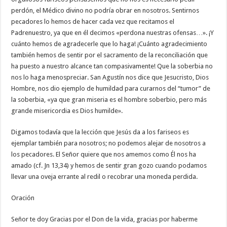
perdón, el Médico divino no podría obrar en nosotros. Sentirnos
pecadores lo hemos de hacer cada vez que recitamos el
Padrenuestro, ya que en él decimos «perdona nuestras ofensas…». ¡Y
cuánto hemos de agradecerle que lo haga! ¡Cuánto agradecimiento
también hemos de sentir por el sacramento de la reconciliación que
ha puesto a nuestro alcance tan compasivamente! Que la soberbia no
nos lo haga menospreciar. San Agustín nos dice que Jesucristo, Dios
Hombre, nos dio ejemplo de humildad para curarnos del “tumor” de
la soberbia, «ya que gran miseria es el hombre soberbio, pero más
grande misericordia es Dios humilde».
Digamos todavía que la lección que Jesús da a los fariseos es
ejemplar también para nosotros; no podemos alejar de nosotros a
los pecadores. El Señor quiere que nos amemos como Él nos ha
amado (cf. Jn 13,34) y hemos de sentir gran gozo cuando podamos
llevar una oveja errante al redil o recobrar una moneda perdida.
Oración
Señor te doy Gracias por el Don de la vida, gracias por haberme