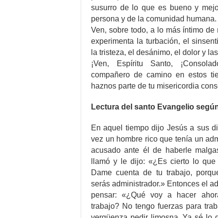
susurro de lo que es bueno y mejo
persona y de la comunidad humana.
Ven, sobre todo, a lo más íntimo de
experimenta la turbación, el sinsen
la tristeza, el desánimo, el dolor y la
¡Ven, Espíritu Santo, ¡Consola
compañero de camino en estos tiem
haznos parte de tu misericordia cons
Lectura del santo Evangelio según
En aquel tiempo dijo Jesús a sus d
vez un hombre rico que tenía un admi
acusado ante él de haberle malga
llamó y le dijo: «¿Es cierto lo qu
Dame cuenta de tu trabajo, porqu
serás administrador.» Entonces el a
pensar: «¿Qué voy a hacer ahor
trabajo? No tengo fuerzas para trab
vergüenza pedir limosna. Ya sé lo 