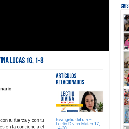
Cri
vina Lucas 16, 1-8
Artículos
Relacionados
nario
Evangelio del día –
con tu fuerza y con tu
Lectio Divina Mateo 17,
ces en la conciencia el
14-20