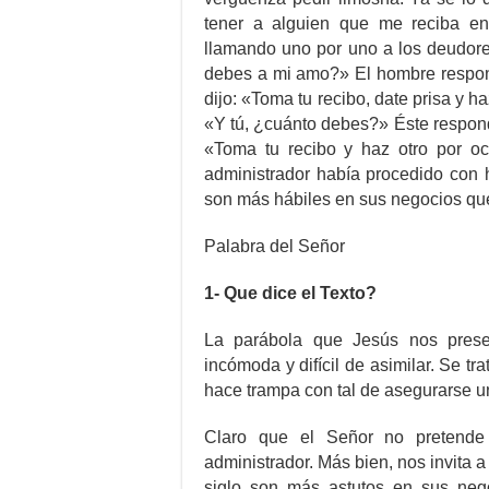
tener a alguien que me reciba e
llamando uno por uno a los deudore
debes a mi amo?» El hombre respondi
dijo: «Toma tu recibo, date prisa y h
«Y tú, ¿cuánto debes?» Éste respondi
«Toma tu recibo y haz otro por o
administrador había procedido con 
son más hábiles en sus negocios que
Palabra del Señor
1- Que dice el Texto?
La parábola que Jesús nos prese
incómoda y difícil de asimilar. Se tr
hace trampa con tal de asegurarse un 
Claro que el Señor no pretende
administrador. Más bien, nos invita 
siglo son más astutos en sus nego