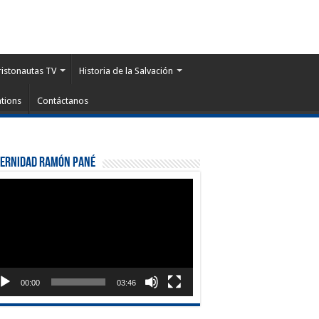
ristonautas TV
Historia de la Salvación
tions
Contáctanos
ternidad Ramón Pané
roductor
eo
00:00
03:46