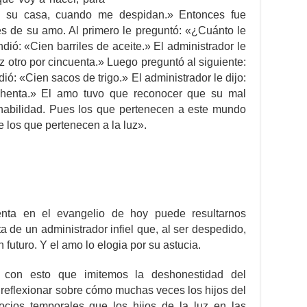
n su casa, cuando me despidan.» Entonces fue
s de su amo. Al primero le preguntó: «¿Cuánto le
ó: «Cien barriles de aceite.» El administrador le
az otro por cincuenta.» Luego preguntó al siguiente:
ó: «Cien sacos de trigo.» El administrador le dijo:
chenta.» El amo tuvo que reconocer que su mal
habilidad. Pues los que pertenecen a este mundo
 los que pertenecen a la luz».
nta en el evangelio de hoy puede resultarnos
ata de un administrador infiel que, al ser despedido,
futuro. Y el amo lo elogia por su astucia.
 con esto que imitemos la deshonestidad del
a reflexionar sobre cómo muchas veces los hijos del
cios temporales que los hijos de la luz en las