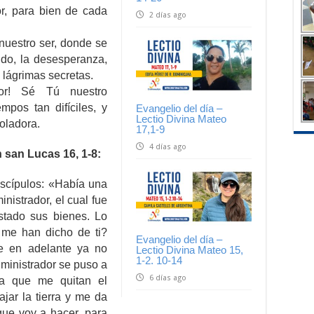
r, para bien de cada
2 días ago
 nuestro ser, donde se
tido, la desesperanza,
s lágrimas secretas.
dor! Sé Tú nuestro
pos tan difíciles, y
Evangelio del día –
Lectio Divina Mateo
oladora.
17,1-9
4 días ago
 san Lucas 16, 1-8:
iscípulos: «Había una
nistrador, el cual fue
stado sus bienes. Lo
e me han dicho de ti?
Evangelio del día –
e en adelante ya no
Lectio Divina Mateo 15,
1-2. 10-14
dministrador se puso a
6 días ago
a que me quitan el
ajar la tierra y me da
que voy a hacer, para