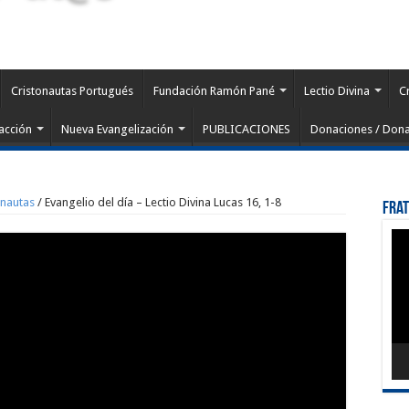
Cristonautas Portugués
Fundación Ramón Pané
Lectio Divina
C
acción
Nueva Evangelización
PUBLICACIONES
Donaciones / Dona
onautas
/
Evangelio del día – Lectio Divina Lucas 16, 1-8
Fra
Rep
de
víd