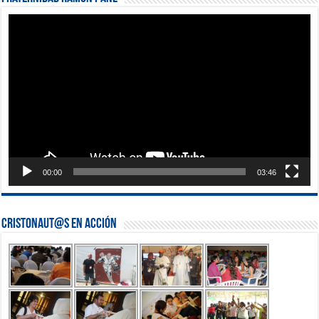
Reproductor
de
vídeo
00:00
03:46
Cristonaut@s en Acción