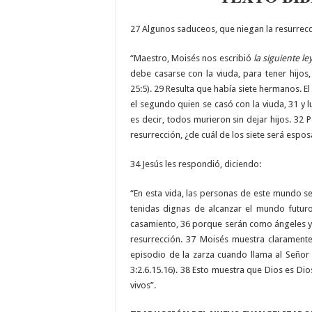
27 Algunos saduceos, que niegan la resurrecci
“Maestro, Moisés nos escribió
la siguiente le
debe casarse con la viuda, para tener hijo
25:5). 29 Resulta que había siete hermanos. E
el segundo quien se casó con la viuda, 31 y 
es decir, todos murieron sin dejar hijos. 32 
resurrección, ¿de cuál de los siete será espo
34 Jesús les respondió, diciendo:
“En esta vida, las personas de este mundo s
tenidas dignas de alcanzar el mundo futuro
casamiento, 36 porque serán como ángeles y 
resurrección. 37 Moisés muestra clarament
episodio de la zarza cuando llama al Señor 
3:2.6.15.16). 38 Esto muestra que Dios es Dio
vivos”.