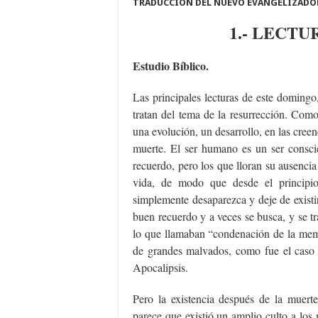
TRADUCCIÓN DEL NUEVO EVANGELIZADO
1.- LECTU
Estudio Bíblico.
Las principales lecturas de este domingo, 
tratan del tema de la resurrección. Com
una evolución, un desarrollo, en las creen
muerte. El ser humano es un ser consci
recuerdo, pero los que lloran su ausenci
vida, de modo que desde el principio
simplemente desaparezca y deje de exist
buen recuerdo y a veces se busca, y se tr
lo que llamaban “condenación de la me
de grandes malvados, como fue el caso
Apocalipsis.
Pero la existencia después de la muert
parece que existió un amplio culto a los