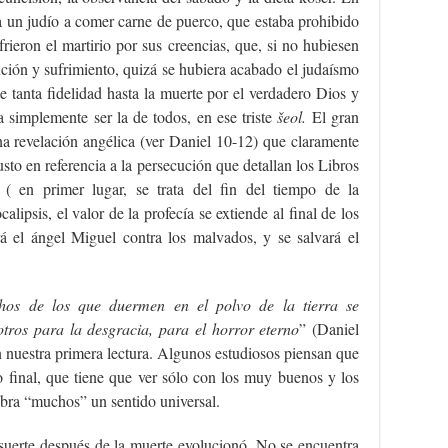
r a un judío a comer carne de puerco, que estaba prohibido
ieron el martirio por sus creencias, que, si no hubiesen
cución y sufrimiento, quizá se hubiera acabado el judaísmo
e tanta fidelidad hasta la muerte por el verdadero Dios y
a simplemente ser la de todos, en ese triste
šeol.
El gran
una revelación angélica (ver Daniel 10-12) que claramente
usto en referencia a la persecución que detallan los Libros
( en primer lugar, se trata del fin del tiempo de la
ipsis, el valor de la profecía se extiende al final de los
rá el ángel Miguel contra los malvados, y se salvará el
os de los que duermen en el polvo de la tierra se
otros para la desgracia, para el horror eterno
” (Daniel
en nuestra primera lectura. Algunos estudiosos piensan que
io final, que tiene que ver sólo con los muy buenos y los
abra “muchos” un sentido universal.
a suerte después de la muerte evolucionó. No se encuentra