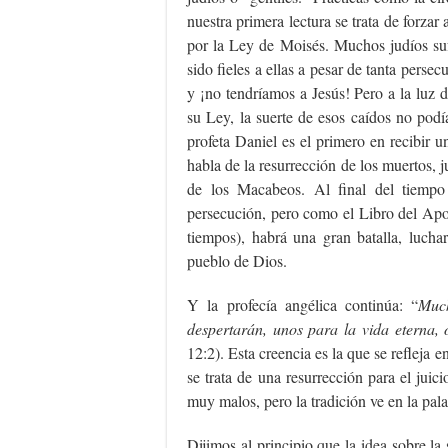
nuestra primera lectura se trata de forza
por la Ley de Moisés. Muchos judíos sufr
sido fieles a ellas a pesar de tanta perse
y ¡no tendríamos a Jesús! Pero a la luz d
su Ley, la suerte de esos caídos no podí
profeta Daniel es el primero en recibir 
habla de la resurrección de los muertos, j
de los Macabeos. Al final del tiempo 
persecución, pero como el Libro del Apocal
tiempos), habrá una gran batalla, lucha
pueblo de Dios.
Y la profecía angélica continúa: “
Much
despertarán, unos para la vida eterna, 
12:2). Esta creencia es la que se refleja 
se trata de una resurrección para el juic
muy malos, pero la tradición ve en la pal
Dijimos al principio que la idea sobre l