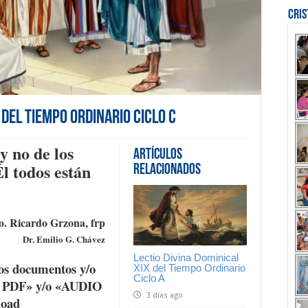
Cri
 del Tiempo Ordinario Ciclo C
y no de los
Artículos
l todos están
Relacionados
. Ricardo Grzona, frp
Dr. Emilio G. Chávez
Lectio Divina Dominical
os documentos y/o
XIX del Tiempo Ordinario
Ciclo A
K PDF» y/o «AUDIO
3 días ago
load