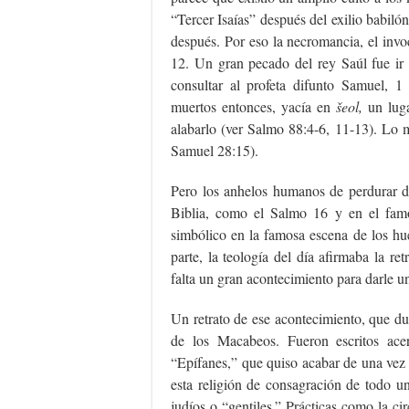
“Tercer Isaías” después del exilio babilón
después. Por eso la necromancia, el invo
12. Un gran pecado del rey Saúl fue ir 
consultar al profeta difunto Samuel, 
muertos entonces, yacía en
šeol,
un lug
alabarlo (ver Salmo 88:4-6, 11-13). Lo m
Samuel 28:15).
Pero los anhelos humanos de perdurar de
Biblia, como el Salmo 16 y en el famo
simbólico en la famosa escena de los hu
parte, la teología del día afirmaba la re
falta un gran acontecimiento para darle un
Un retrato de ese acontecimiento, que dur
de los Macabeos. Fueron escritos ace
“Epífanes,” que quiso acabar de una vez 
esta religión de consagración de todo un
judíos o “gentiles.” Prácticas como la ci