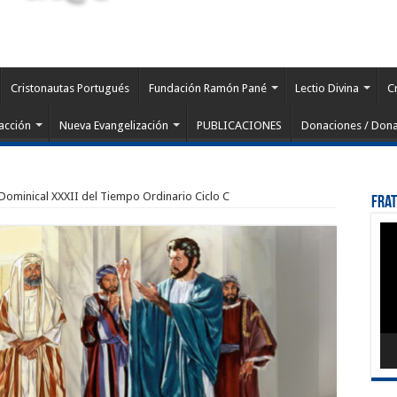
Cristonautas Portugués
Fundación Ramón Pané
Lectio Divina
C
acción
Nueva Evangelización
PUBLICACIONES
Donaciones / Dona
 Dominical XXXII del Tiempo Ordinario Ciclo C
Fra
Rep
de
víd