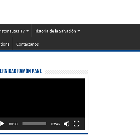
ristonautas TV
Historia de la Salvación
tions
Contáctanos
ternidad Ramón Pané
roductor
eo
00:00
03:46