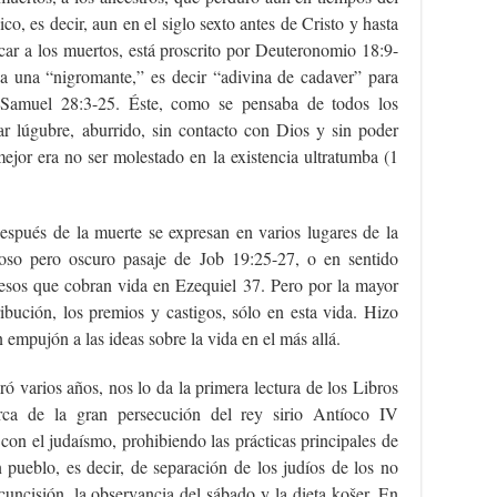
ico, es decir, aun en el siglo sexto antes de Cristo y hasta
car a los muertos, está proscrito por Deuteronomio 18:9-
a una “nigromante,” es decir “adivina de cadaver” para
1 Samuel 28:3-25. Éste, como se pensaba de todos los
ar lúgubre, aburrido, sin contacto con Dios y sin poder
ejor era no ser molestado en la existencia ultratumba (1
spués de la muerte se expresan en varios lugares de la
so pero oscuro pasaje de Job 19:25-27, o en sentido
esos que cobran vida en Ezequiel 37. Pero por la mayor
tribución, los premios y castigos, sólo en esta vida. Hizo
 empujón a las ideas sobre la vida en el más allá.
ó varios años, nos lo da la primera lectura de los Libros
rca de la gran persecución del rey sirio Antíoco IV
con el judaísmo, prohibiendo las prácticas principales de
 pueblo, es decir, de separación de los judíos de los no
rcuncisión, la observancia del sábado y la dieta košer. En