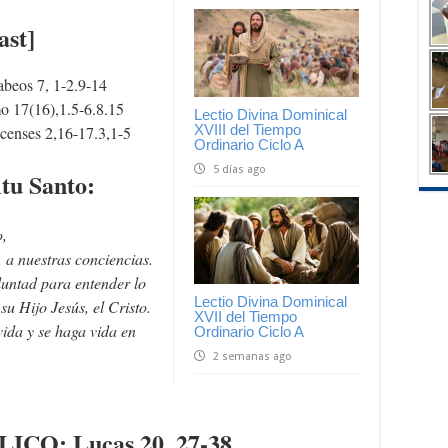
ast]
beos 7, 1-2.9-14
o 17(16),1.5-6.8.15
Lectio Divina Dominical
XVIII del Tiempo
censes 2,16-17.3,1-5
Ordinario Ciclo A
5 días ago
itu Santo:
o,
, a nuestras conciencias.
luntad para entender lo
Lectio Divina Dominical
su Hijo Jesús, el Cristo.
XVII del Tiempo
vida y se haga vida en
Ordinario Ciclo A
2 semanas ago
BLICO
: Lucas 20, 27-38