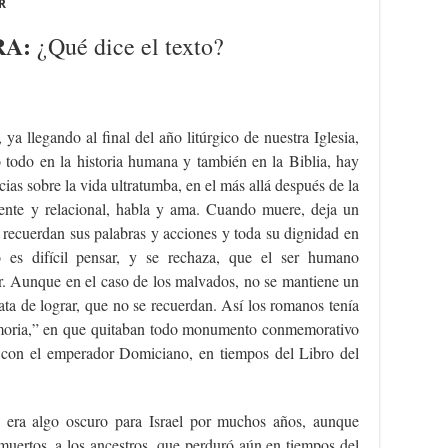
R
RA:
¿Qué dice el texto?
ya llegando al final del año litúrgico de nuestra Iglesia,
o todo en la historia humana y también en la Biblia, hay
cias sobre la vida ultratumba, en el más allá después de la
ente y relacional, habla y ama. Cuando muere, deja un
a recuerdan sus palabras y acciones y toda su dignidad en
 es difícil pensar, y se rechaza, que el ser humano
ir. Aunque en el caso de los malvados, no se mantiene un
ata de lograr, que no se recuerdan. Así los romanos tenía
moria,” en que quitaban todo monumento conmemorativo
 con el emperador Domiciano, en tiempos del Libro del
e era algo oscuro para Israel por muchos años, aunque
 muertos, a los ancestros, que perduró aún en tiempos del