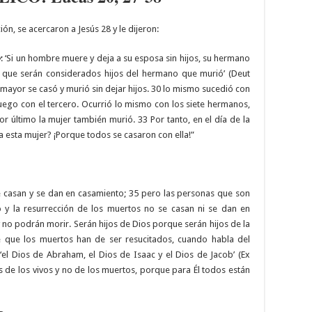
ón, se acercaron a Jesús 28 y le dijeron:
y
: ‘Si un hombre muere y deja a su esposa sin hijos, su hermano
s, que serán considerados hijos del hermano que murió’ (Deut
l mayor se casó y murió sin dejar hijos. 30 lo mismo sucedió con
luego con el tercero. Ocurrió lo mismo con los siete hermanos,
Por último la mujer también murió. 33 Por tanto, en el día de la
sa esta mujer? ¡Porque todos se casaron con ella!”
e casan y se dan en casamiento; 35 pero las personas que son
 y la resurrección de los muertos no se casan ni se dan en
no podrán morir. Serán hijos de Dios porque serán hijos de la
e que los muertos han de ser resucitados, cuando habla del
‘el Dios de Abraham, el Dios de Isaac y el Dios de Jacob’ (Ex
s de los vivos y no de los muertos, porque para Él todos están