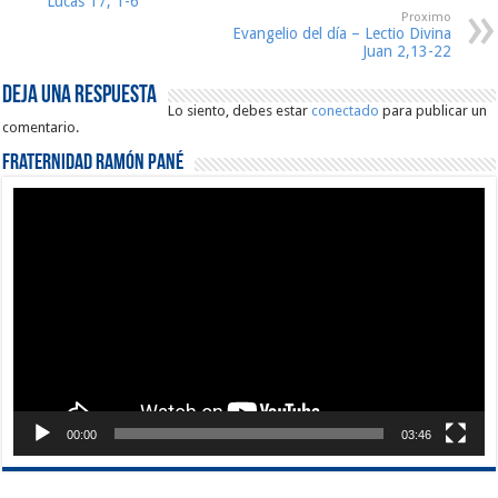
Lucas 17, 1-6
Proximo
Evangelio del día – Lectio Divina
Juan 2,13-22
Deja una respuesta
Lo siento, debes estar
conectado
para publicar un
comentario.
Fraternidad Ramón Pané
Reproductor
de
vídeo
00:00
03:46