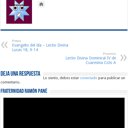
Previo
Evangelio del día – Lectio Divina
Lucas 18, 9-14
Proximo
Lectio Divina Dominical IV de
Cuaresma Ciclo A
Deja una respuesta
Lo siento, debes estar
conectado
para publicar un
comentario.
Fraternidad Ramón Pané
Reproductor
de
vídeo