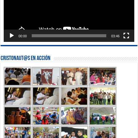
00:00
03:46
Cristonaut@s en Acción