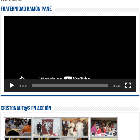
Fraternidad Ramón Pané
Reproductor
de
vídeo
00:00
03:46
Cristonaut@s en Acción