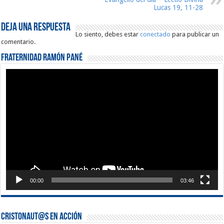
Lucas 19, 11-28
Deja una respuesta
Lo siento, debes estar
conectado
para publicar un
comentario.
Fraternidad Ramón Pané
Reproductor
de
vídeo
00:00
03:46
Cristonaut@s en Acción