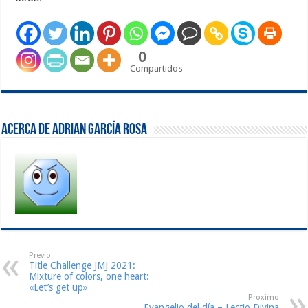
0
Compartidos
Acerca de Adrian García Rosa
Previo
Title Challenge JMJ 2021:
Mixture of colors, one heart:
«Let’s get up»
Proximo
Evangelio del día – Lectio Divina