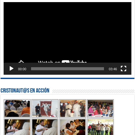
Reproductor
de
vídeo
00:00
03:46
Cristonaut@s en Acción