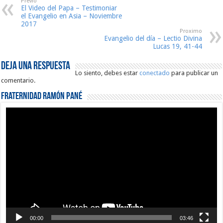
Previo
El Video del Papa – Testimoniar
el Evangelio en Asia – Noviembre
2017
Proximo
Evangelio del día – Lectio Divina
Lucas 19, 41-44
Deja una respuesta
Lo siento, debes estar
conectado
para publicar un
comentario.
Fraternidad Ramón Pané
Reproductor
de
vídeo
00:00
03:46