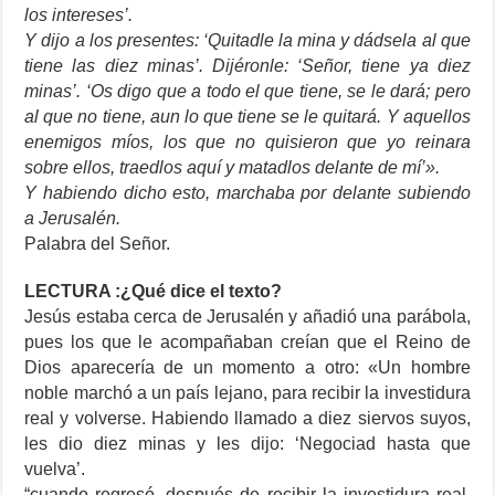
los intereses’.
Y dijo a los presentes: ‘Quitadle la mina y dádsela al que
tiene las diez minas’. Dijéronle: ‘Señor, tiene ya diez
minas’. ‘Os digo que a todo el que tiene, se le dará; pero
al que no tiene, aun lo que tiene se le quitará. Y aquellos
enemigos míos, los que no quisieron que yo reinara
sobre ellos, traedlos aquí y matadlos delante de mí’».
Y habiendo dicho esto, marchaba por delante subiendo
a Jerusalén.
Palabra del Señor.
LECTURA :¿Qué dice el texto?
Jesús estaba cerca de Jerusalén y añadió una parábola,
pues los que le acompañaban creían que el Reino de
Dios aparecería de un momento a otro: «Un hombre
noble marchó a un país lejano, para recibir la investidura
real y volverse. Habiendo llamado a diez siervos suyos,
les dio diez minas y les dijo: ‘Negociad hasta que
vuelva’.
“cuando regresó, después de recibir la investidura real,