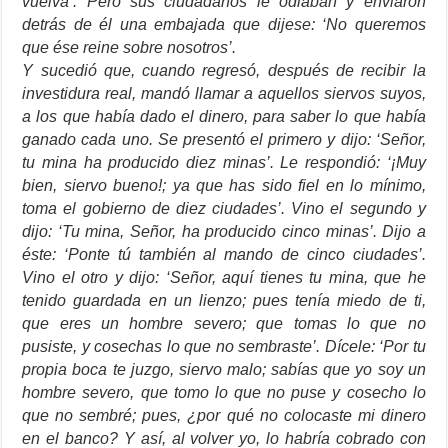
vuelva’. Pero sus ciudadanos le odiaban y enviaron
detrás de él una embajada que dijese: ‘No queremos
que ése reine sobre nosotros’.
Y sucedió que, cuando regresó, después de recibir la
investidura real, mandó llamar a aquellos siervos suyos,
a los que había dado el dinero, para saber lo que había
ganado cada uno. Se presentó el primero y dijo: ‘Señor,
tu mina ha producido diez minas’. Le respondió: ‘¡Muy
bien, siervo bueno!; ya que has sido fiel en lo mínimo,
toma el gobierno de diez ciudades’. Vino el segundo y
dijo: ‘Tu mina, Señor, ha producido cinco minas’. Dijo a
éste: ‘Ponte tú también al mando de cinco ciudades’.
Vino el otro y dijo: ‘Señor, aquí tienes tu mina, que he
tenido guardada en un lienzo; pues tenía miedo de ti,
que eres un hombre severo; que tomas lo que no
pusiste, y cosechas lo que no sembraste’. Dícele: ‘Por tu
propia boca te juzgo, siervo malo; sabías que yo soy un
hombre severo, que tomo lo que no puse y cosecho lo
que no sembré; pues, ¿por qué no colocaste mi dinero
en el banco? Y así, al volver yo, lo habría cobrado con