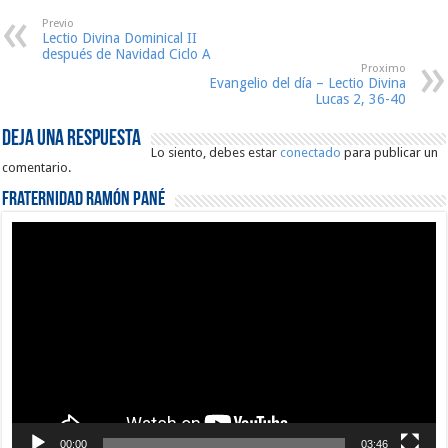
Previo
Lectio Divina Dominical II
después de Navidad Ciclo A
Proximo
Evangelio del día – Lectio Divina
Lucas 2, 36-40
Deja una respuesta
Lo siento, debes estar
conectado
para publicar un
comentario.
Fraternidad Ramón Pané
Reproductor
de
vídeo
00:00
03:46