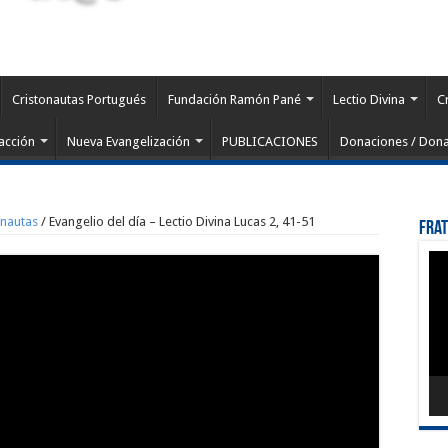
Cristonautas Portugués
Fundación Ramón Pané
Lectio Divina
C
acción
Nueva Evangelización
PUBLICACIONES
Donaciones / Dona
onautas
/
Evangelio del día – Lectio Divina Lucas 2, 41-51
Fra
Rep
de
víd