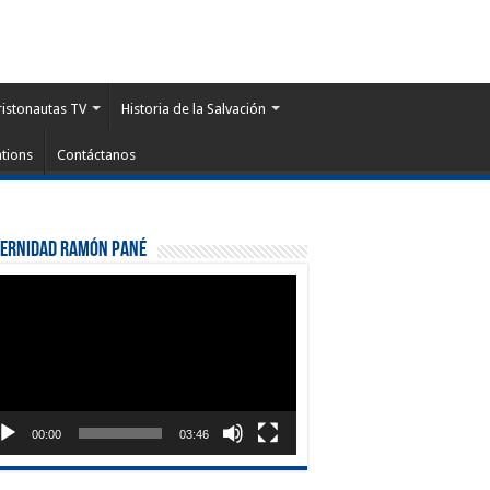
ristonautas TV
Historia de la Salvación
tions
Contáctanos
ternidad Ramón Pané
roductor
eo
00:00
03:46