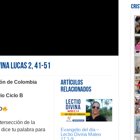
Cri
vina Lucas 2, 41-51
eón de Colombia
Artículos
Relacionados
o Ciclo B
O
tersección de la
Evangelio del día –
dice tu palabra para
Lectio Divina Mateo
17,1-9