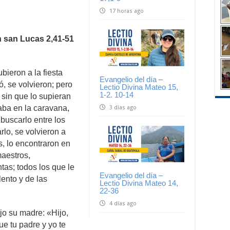
17 horas ago
n san Lucas 2,41-51
ieron a la fiesta
Evangelio del día –
, se volvieron; pero
Lectio Divina Mateo 15,
1-2. 10-14
 sin que lo supieran
aba en la caravana,
3 días ago
 buscarlo entre los
rlo, se volvieron a
s, lo encontraron en
maestros,
as; todos los que le
Evangelio del día –
ento y de las
Lectio Divina Mateo 14,
22-36
4 días ago
ijo su madre: «Hijo,
ue tu padre y yo te