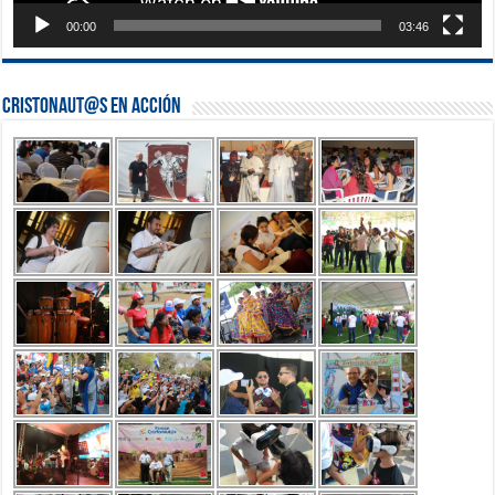
00:00
03:46
Cristonaut@s en Acción