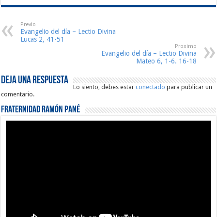
Previo
Evangelio del día – Lectio Divina
Lucas 2, 41-51
Proximo
Evangelio del día – Lectio Divina
Mateo 6, 1-6. 16-18
Deja una respuesta
Lo siento, debes estar
conectado
para publicar un
comentario.
Fraternidad Ramón Pané
Reproductor
de
vídeo