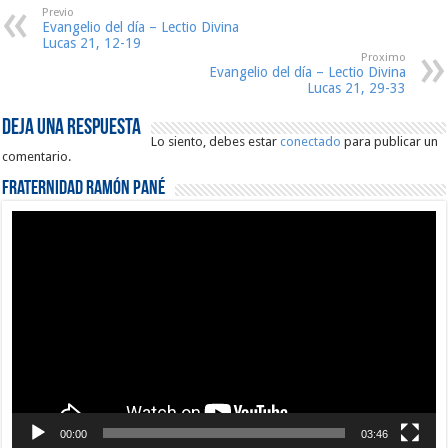
Previo
Evangelio del día – Lectio Divina
Lucas 21, 12-19
Proximo
Evangelio del día – Lectio Divina
Lucas 21, 29-33
Deja una respuesta
Lo siento, debes estar
conectado
para publicar un
comentario.
Fraternidad Ramón Pané
Reproductor
de
vídeo
00:00
03:46