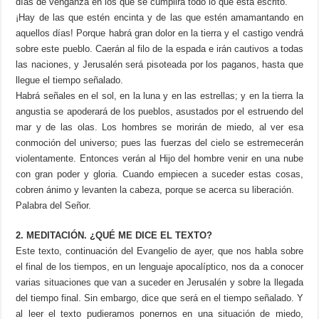
días de venganza en los que se cumplirá todo lo que está escrito.
¡Hay de las que estén encinta y de las que estén amamantando en
aquellos días! Porque habrá gran dolor en la tierra y el castigo vendrá
sobre este pueblo. Caerán al filo de la espada e irán cautivos a todas
las naciones, y Jerusalén será pisoteada por los paganos, hasta que
llegue el tiempo señalado.
Habrá señales en el sol, en la luna y en las estrellas; y en la tierra la
angustia se apoderará de los pueblos, asustados por el estruendo del
mar y de las olas. Los hombres se morirán de miedo, al ver esa
conmoción del universo; pues las fuerzas del cielo se estremecerán
violentamente. Entonces verán al Hijo del hombre venir en una nube
con gran poder y gloria. Cuando empiecen a suceder estas cosas,
cobren ánimo y levanten la cabeza, porque se acerca su liberación.
Palabra del Señor.
2. MEDITACIÓN. ¿QUÉ ME DICE EL TEXTO?
Este texto, continuación del Evangelio de ayer, que nos habla sobre
el final de los tiempos, en un lenguaje apocalíptico, nos da a conocer
varias situaciones que van a suceder en Jerusalén y sobre la llegada
del tiempo final. Sin embargo, dice que será en el tiempo señalado. Y
al leer el texto pudieramos ponernos en una situación de miedo,