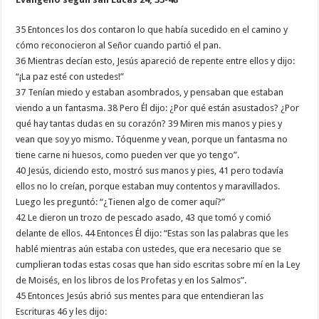
35 Entonces los dos contaron lo que había sucedido en el camino y
cómo reconocieron al Señor cuando partió el pan.
36 Mientras decían esto, Jesús apareció de repente entre ellos y dijo:
“¡La paz esté con ustedes!”
37 Tenían miedo y estaban asombrados, y pensaban que estaban
viendo a un fantasma. 38 Pero Él dijo: ¿Por qué están asustados? ¿Por
qué hay tantas dudas en su corazón? 39 Miren mis manos y pies y
vean que soy yo mismo. Tóquenme y vean, porque un fantasma no
tiene carne ni huesos, como pueden ver que yo tengo”.
40 Jesús, diciendo esto, mostró sus manos y pies, 41 pero todavía
ellos no lo creían, porque estaban muy contentos y maravillados.
Luego les preguntó: “¿Tienen algo de comer aquí?”
42 Le dieron un trozo de pescado asado, 43 que tomó y comió
delante de ellos. 44 Entonces Él dijo: “Estas son las palabras que les
hablé mientras aún estaba con ustedes, que era necesario que se
cumplieran todas estas cosas que han sido escritas sobre mí en la Ley
de Moisés, en los libros de los Profetas y en los Salmos”.
45 Entonces Jesús abrió sus mentes para que entendieran las
Escrituras 46 y les dijo: