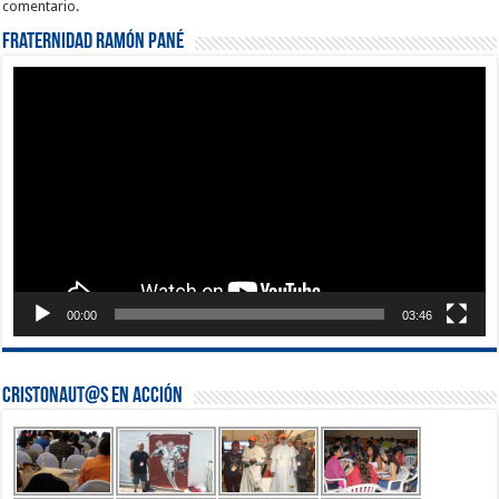
comentario.
Fraternidad Ramón Pané
Reproductor
de
vídeo
00:00
03:46
Cristonaut@s en Acción