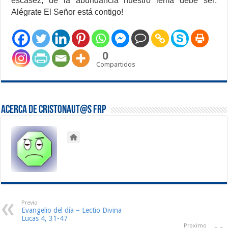
escasez, de la abundancia nuestro lema debe ser:
Alégrate El Señor está contigo!
0
Compartidos
Acerca de Cristonaut@s FRP
Previo
Evangelio del día – Lectio Divina
Lucas 4, 31-47
Proximo