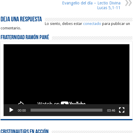
Evangelio del día – Lectio Divina
Lucas 5,1-11
Deja una respuesta
Lo siento, debes estar
conectado
para publicar un
comentario.
Fraternidad Ramón Pané
Reproductor
de
vídeo
00:00
03:46
Cristonaut@s en Acción