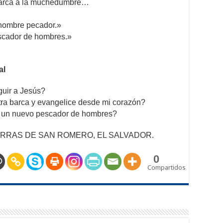
barca a la muchedumbre…
 hombre pecador.»
scador de hombres.»
al
guir a Jesús?
tra barca y evangelice desde mi corazón?
 un nuevo pescador de hombres?
RRAS DE SAN ROMERO, EL SALVADOR.
0
Compartidos