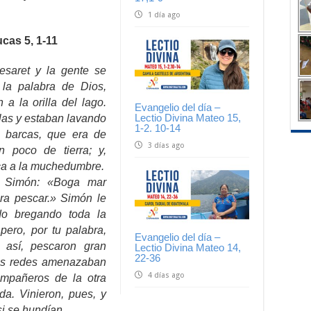
1 día ago
cas 5, 1-11
esaret y la gente se
 la palabra de Dios,
a la orilla del lago.
Evangelio del día –
Lectio Divina Mateo 15,
las y estaban lavando
1-2. 10-14
 barcas, que era de
3 días ago
 poco de tierra; y,
ca a la muchedumbre.
a Simón: «Boga mar
ra pescar.» Simón le
do bregando toda la
ero, por tu palabra,
Evangelio del día –
 así, pescaron gran
Lectio Divina Mateo 14,
22-36
as redes amenazaban
4 días ago
ompañeros de la otra
a. Vinieron, pues, y
si se hundían.