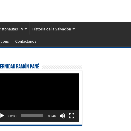
ristonautas TV
Historia de la Salvación
tions
Contáctanos
ternidad Ramón Pané
roductor
eo
00:00
03:46