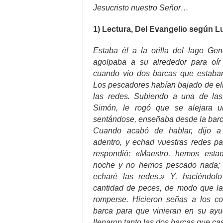
Jesucristo nuestro Señor…
1) Lectura, Del Evangelio según Lu
Estaba él a la orilla del lago Gen
agolpaba a su alrededor para oír
cuando vio dos barcas que estaban 
Los pescadores habían bajado de el
las redes. Subiendo a una de las
Simón, le rogó que se alejara un
sentándose, enseñaba desde la bar
Cuando acabó de hablar, dijo 
adentro, y echad vuestras redes pa
respondió: «Maestro, hemos esta
noche y no hemos pescado nada; p
echaré las redes.» Y, haciéndolo
cantidad de peces, de modo que l
romperse. Hicieron señas a los c
barca para que vinieran en su ayud
llenaron tanto las dos barcas que ca