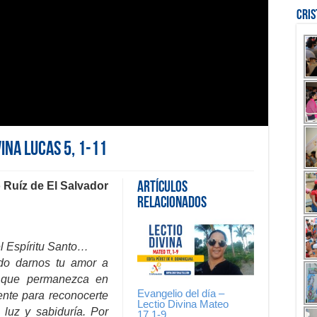
Cri
vina Lucas 5, 1-11
 Ruíz de El Salvador
Artículos
Relacionados
el Espíritu Santo…
do darnos tu amor a
ra que permanezca en
Evangelio del día –
ente para reconocerte
Lectio Divina Mateo
 luz y sabiduría. Por
17,1-9