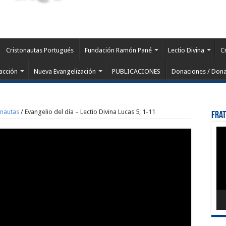
Cristonautas Portugués
Fundación Ramón Pané
Lectio Divina
C
acción
Nueva Evangelización
PUBLICACIONES
Donaciones / Dona
onautas
/
Evangelio del día – Lectio Divina Lucas 5, 1-11
Fra
Rep
de
víd