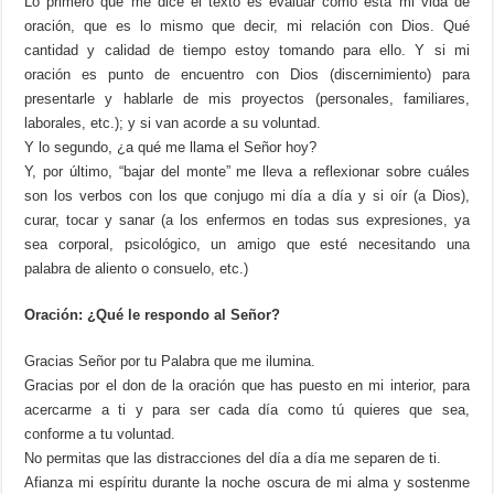
Lo primero que me dice el texto es evaluar cómo está mi vida de
oración, que es lo mismo que decir, mi relación con Dios. Qué
cantidad y calidad de tiempo estoy tomando para ello. Y si mi
oración es punto de encuentro con Dios (discernimiento) para
presentarle y hablarle de mis proyectos (personales, familiares,
laborales, etc.); y si van acorde a su voluntad.
Y lo segundo, ¿a qué me llama el Señor hoy?
Y, por último, “bajar del monte” me lleva a reflexionar sobre cuáles
son los verbos con los que conjugo mi día a día y si oír (a Dios),
curar, tocar y sanar (a los enfermos en todas sus expresiones, ya
sea corporal, psicológico, un amigo que esté necesitando una
palabra de aliento o consuelo, etc.)
Oración: ¿Qué le respondo al Señor?
Gracias Señor por tu Palabra que me ilumina.
Gracias por el don de la oración que has puesto en mi interior, para
acercarme a ti y para ser cada día como tú quieres que sea,
conforme a tu voluntad.
No permitas que las distracciones del día a día me separen de ti.
Afianza mi espíritu durante la noche oscura de mi alma y sostenme