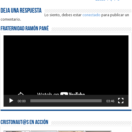
Deja una respuesta
Lo siento, debes estar
conectado
para publicar un
comentario.
Fraternidad Ramón Pané
Reproductor
de
vídeo
00:00
03:46
Cristonaut@s en Acción